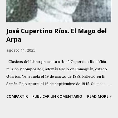
clases de canto y piano, haciéndose acompañar en sus
siguientes presentaciones por los conjuntos de Inocente
Bello y Manuel Delgado. A...
José Cupertino Ríos. El Mago del
Arpa
agosto 11, 2025
Clasicos del Llano presenta a: José Cupertino Ríos Viña,
músico y compositor, además Nació en Camaguán, estado
Guárico, Venezuela el 19 de marzo de 1878. Falleció en El
Samán, Bajo Apure, el 16 de septiembre de 1945. Su madre
Paula Viñas, Camaguán y su padre Hermenegildo Ríos
COMPARTIR
PUBLICAR UN COMENTARIO
READ MORE »
Maluenga, quien era oriundo de Parapara de Ortíz. Tuvo
cinco hermanos, Jesús María, Natividad, Amadora, María de
los Ángeles, Ana Margarita y Carmen. Vivió su infancia y