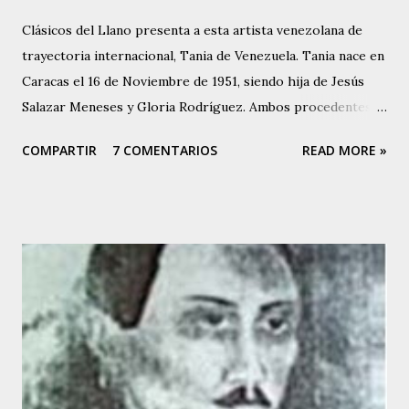
Clásicos del Llano presenta a esta artista venezolana de
trayectoria internacional, Tania de Venezuela. Tania nace en
Caracas el 16 de Noviembre de 1951, siendo hija de Jesús
Salazar Meneses y Gloria Rodríguez. Ambos procedentes
de la Isla de Margarita, Estado Nueva Esparta en
COMPARTIR
7 COMENTARIOS
READ MORE »
Venezuela. Su madre, Gloria Rodríguez, a finales de la
década de los 40, fue una destacada intérprete y actuó en
diferentes teatros capitalinos al lado de conocidas figuras
venezolanas de la época, y es así como Tania hereda la
inclinación artística. Tania canta desde los 5 años de edad,
cuando debutó en el programa de Buck Rogers, que
auspiciaba el diario “EL NACIONAL”, en Radio Caracas –
Canal 2. Allí se dio a conocer y luego hizo presentaciones
en el Coney Island y en otros programas de corte infantil.
Tania comenzó a perfeccionar su voz. Empezó a tomar