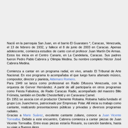
Nació en la parroquia San Juan, en el barrio El Guarataro *, Caracas, Venezuela,
el 13 de febrero de 1932, y fallece el 8 de junio de 2003 en Caracas. Apenas
adolescente, comienza estudios de canto con el profesor Juan Martín De Armas.
Estos los inicia en el Centro Canario, en La Candelaria, Caracas. Sus padres
fueron Pedro Pablo Cabrera y Olimpia Medina. Su nombre completo Héctor José
Cabrera Medina.
Comienza a cantar en un programa radial, en vivo, amado El Tribunal de Arte
Nacional. En ese programa lo acompañaba el que luego fuera afamado músico,
compositor, director y pianista,
Aldemaro Romero
.
Para 1949 se lanza como profesional en Radio Difusora Venezuela, con la
orquesta de Gerver Hernández. A partir de allí participaría en otros programas
como Fiesta Fabulosa, de Radio Caracas Radio, acompañado del maestro Billo
Frómeta, también en Desfile Chesterfield y en Caravana Camel.
En 1951 se asocia con el productor Cleme
nte Robaina. Robaina había fundado el
grupo Los Juancheros, patrocinado por Empresas Polar. Allí inicia su trabajo como
cantante, realizando presentaciones públicas y privadas y diversos programas
radiales.
Gracias a
Mario Suárez
, excelente cantante zuliano, conoce a
Juan Vicente
Torrealba
. Debido a este encuentro, Cabrera comienza a cantar piezas de Juan
Vicente Torrealba. Entre esas piezas estaría Rosario, su canción bandera, hasta
su viaje a Buenos Aires.