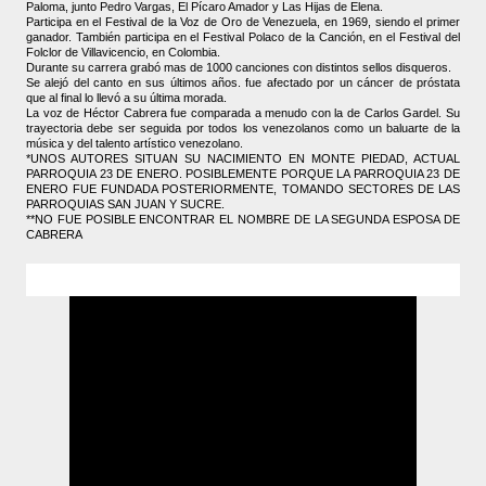
Paloma, junto Pedro Vargas, El Pícaro Amador y Las Hijas de Elena.
Participa en el Festival de la Voz de Oro de Venezuela, en 1969, siendo el primer
ganador. También participa en el Festival Polaco de la Canción, en el Festival del
Folclor de Villavicencio, en Colombia.
Durante su carrera grabó mas de 1000 canciones con distintos sellos disqueros.
Se alejó del canto en sus últimos años. fue afectado por un cáncer de próstata
que al final lo llevó a su última morada.
La voz de Héctor Cabrera fue comparada a menudo con la de Carlos Gardel. Su
trayectoria debe ser seguida por todos los venezolanos como un baluarte de la
música y del talento artístico venezolano.
*UNOS AUTORES SITUAN SU NACIMIENTO EN MONTE PIEDAD, ACTUAL
PARROQUIA 23 DE ENERO. POSIBLEMENTE PORQUE LA PARROQUIA 23 DE
ENERO FUE FUNDADA POSTERIORMENTE, TOMANDO SECTORES DE LAS
PARROQUIAS SAN JUAN Y SUCRE.
**NO FUE POSIBLE ENCONTRAR EL NOMBRE DE LA SEGUNDA ESPOSA DE
CABRERA