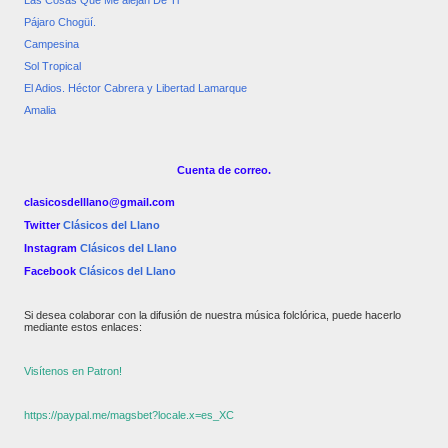
Las Cosas Que Me alejan De Ti
Pájaro Chogüí.
Campesina
Sol Tropical
El Adios. Héctor Cabrera y Libertad Lamarque
Amalia
Cuenta de correo.
clasicosdelllano@gmail.com
Twitter
Clásicos del Llano
Instagram
Clásicos del Llano
Facebook
Clásicos del Llano
Si desea colaborar con la difusión de nuestra música folclórica, puede hacerlo
mediante estos enlaces:
Visítenos en Patron!
https://paypal.me/magsbet?locale.x=es_XC