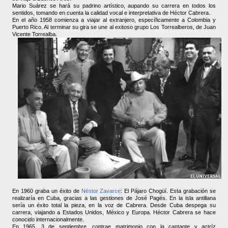
Mario Suárez se hará su padrino artístico, aupando su carrera en todos los
sentidos, tomando en cuenta la calidad vocal e interpretativa de Héctor Cabrera.
En el año 1958 comienza a viajar al extranjero, específicamente a Colombia y
Puerto Rico. Al terminar su gira se une al exitoso grupo Los Torrealberos, de Juan
Vicente Torrealba.
En 1960 graba un éxito de
Néstor Zavarce
: El Pájaro Chogüí. Esta grabación se
realizaría en Cuba, gracias a las gestiones de José Pagés. En la isla antillana
sería un éxito total la pieza, en la voz de Cabrera. Desde Cuba despega su
carrera, viajando a Estados Unidos, México y Europa. Héctor Cabrera se hace
conocido internacionalmente.
En 1965, 3 de septiembre, contrae matrimonio con la cantante y actríz