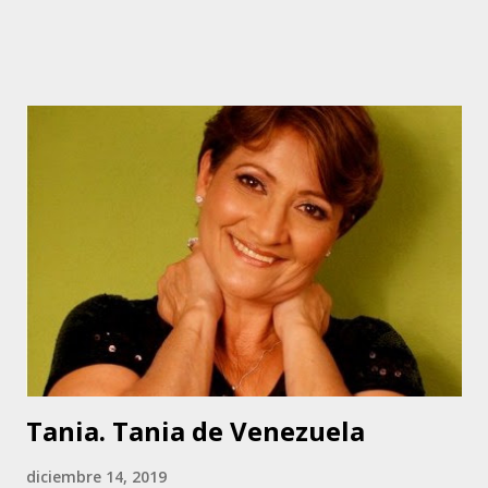
central, conocido como El Poeta de Requena. Marianny
comenzó a cantar alrededor de los 13 años de edad, cuando
su padre la escuchó y le hizo una prueba. Marianny es
Técnico Dental. Aunque canta música del centro del país,
Marianny tiene varios éxitos en su carrera como cantante
en el ámbito de la música llanera. Entre ellos se puede
contar, Nuestra Casita, Cuéntame, No Vayas A Despedirte,
Ni Un Ruego Más y Muchacho Criollo, original de la
compositora colombiana Mercedes Díaz. Esta última pieza
es la que le da origen a su nombre artístico: Muchacha
Criolla. Actualmente desarrolla un proyecto con su padre,
fundamentalmente versionando otras piezas de la autoría
del Poeta, e in...
Tania. Tania de Venezuela
diciembre 14, 2019