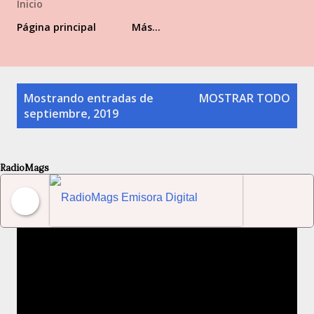
Inicio
Página principal
Más…
Entradas
Mostrando entradas de
MOSTRAR TODO
septiembre, 2019
RadioMags
RadioMags Emisora Digital Venezolana