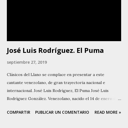
José Luis Rodríguez. El Puma
septiembre 27, 2019
Clásicos del Llano se complace en presentar a este
cantante venezolano, de gran trayectoria nacional e
internacional. José Luis Rodríguez, El Puma José Luis
Rodríguez González. Venezolano, nacido el 14 de enero de
1943 en Santa Rosalía. Caracas. Hijo de padre español,
COMPARTIR
PUBLICAR UN COMENTARIO
READ MORE »
comerciante, dueño de una línea de taxis, y una humilde
mujer venezolana, analfabeta. José Antonio Rodríguez y Ana