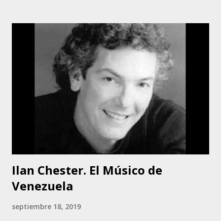
González, su infancia fue feliz, según cuenta el cantante,
hasta los 6 años. eran 12 hermanos. contaban con poco,
pero alcanzaba para todos. Al morir el padre, José Antonio,
producto del excesos etílicos, la debacle fue total. Tuvieron
que repartirse en varios hogares. Así le toco vivir en Catia,
en Blandín y otros sitios, según el alquiler, mas o menos al
alcance de los humildes ingresos que recibían. Estos
ingresos provenían de la ayuda familiar. La Sra. Ana era
militante de Acción Democrática. En tiempos de la dictadura
de Marcos Pérez Jiménez, esto era ilegal. Los Rodríguez
González ...
Ilan Chester. El Músico de
Venezuela
septiembre 18, 2019