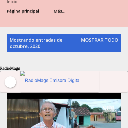
Inicio
Página principal
Más…
Entradas
Mostrando entradas de
MOSTRAR TODO
octubre, 2020
RadioMags
RadioMags Emisora Digital Venezolana