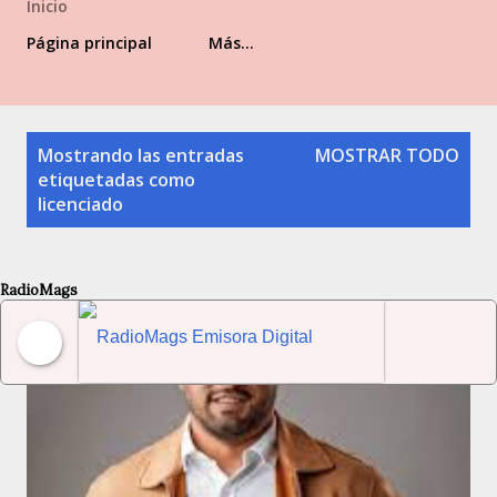
Inicio
Página principal
Más…
Entradas
Mostrando las entradas
MOSTRAR TODO
etiquetadas como
licenciado
RadioMags
RadioMags Emisora Digital Venezolana