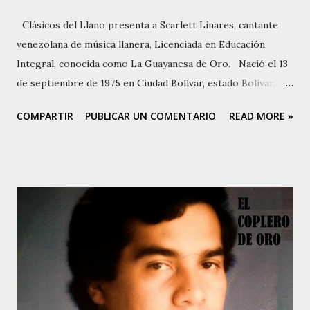
Clásicos del Llano presenta a Scarlett Linares, cantante
venezolana de música llanera, Licenciada en Educación
Integral, conocida como La Guayanesa de Oro. Nació el 13
de septiembre de 1975 en Ciudad Bolívar, estado Bolívar,
Venezuela. Su nombre completo es Jenny Scarlett Linares
COMPARTIR
PUBLICAR UN COMENTARIO
READ MORE »
Flores. Con 15 hermanos y sin la figura paterna, su madre
logró sacar la familia adelante. Una de las actividades
familiares de sustento fue la fabricación artesanal de
morcillas. Las hermanas se dedicaban a vender el producto,
lo que hacían alternando con los estudios. A pesar del
indudable talento de Scarlett, su madre no quería que
incursionara en el canto. Un hecho fortuito dispuso que se
dedicara a la música llanera, siendo esto lo que ocurrió: su
hermana Deozelina contrae nupcias con un músico. A raíz
de esto, la casa de su hermana se vuelve punto de