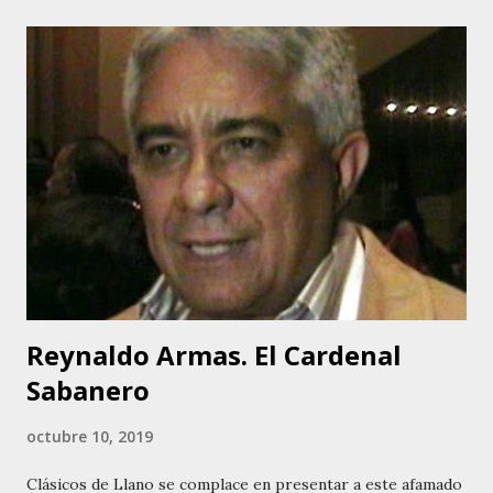
Según sus propias palabras, su infancia lo puso en contacto
con grandes cantadores el improvisadores de El Mantecal,
donde se realizaba una fiesta con arpa , cuatro y maracas
cada fin de semana, por cualquier motivo. Es un pueblo cuya
principal actividad es la ganadería. Jiménez se acercaba a
los peones después de la faena de estos, y les pedía que le
explicaran las normas de la improvisación, la métrica de las
coplas y en fin, todo lo que se necesitaba para ingresar al
mundo del cante llanero. Toca arpa, cuatro y maracas. Su
primer...
Reynaldo Armas. El Cardenal
Sabanero
octubre 10, 2019
Clásicos de Llano se complace en presentar a este afamado