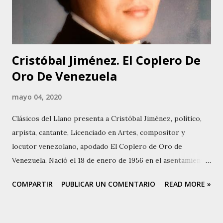
encuentro de grupos musicales llaneros. Esto hizo que
Scarlett se interesara en el género llanero. Según Scarlett,
las primeras piezas que ...
Cristóbal Jiménez. El Coplero De
Oro De Venezuela
mayo 04, 2020
Clásicos del Llano presenta a Cristóbal Jiménez, político,
arpista, cantante, Licenciado en Artes, compositor y
locutor venezolano, apodado El Coplero de Oro de
Venezuela. Nació el 18 de enero de 1956 en el asentamiento
El Chacero, Mantecal, estado Apure, Venezuela. Su nombre
COMPARTIR
PUBLICAR UN COMENTARIO
READ MORE »
completo es Cristóbal Leobardo Jiménez Farfán. Su padre
cantaba y tocaba la bandola , igual que su madre cantaba
también. Su infancia y juventud no están muy documentadas.