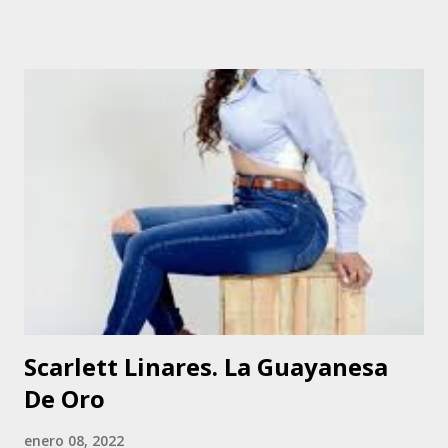
madre Nelly. El Musiú Negro realizó su primaria y su
secundaria en San Fernando. A partir de 2017 realizó
estudios superiores en la Universidad Yacambú, estado
Lara, donde alcanzó el título de Licenciado en Gerencia
Agroindustrial. Fue durante los estudios universitarios que
se enamoró de la música llanera, ya que el Musiú Negro
gustaba de cantar merengue y salsa. Fue a instancias de su
padre, italiano de nacimiento, pero venezolano de corazón,
adopción y decisión propia, que comenzó a cantar la música
de su tierra natal. Su padre Franco le decía que había que
querer el terruño y sus costumbres. El Musiú Negro
explicó que su padre fue el que s...
Scarlett Linares. La Guayanesa
De Oro
enero 08, 2022