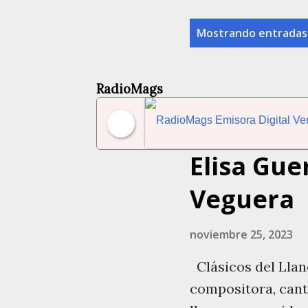
Entradas
Mostrando entradas
RadioMags
Elisa Gue
RadioMags Emisora Dig
Veguera
noviembre 25, 2023
Clásicos del Llan
compositora, cant