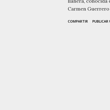
llanera, conocida 
Carmen Guerrero B
Jobo, Ciudad de Nu
COMPARTIR
PUBLICAR
Barinas, Venezuela
Falleció el 06 de j
estado Cojedes. S
Guerrero, cantant
lugar de nacimien
de nacimiento. Im
Carabobeño. Muy p
al caserío Monique
Allí se dedicó a l
familia. En 1996 c
canto, bajo la inf