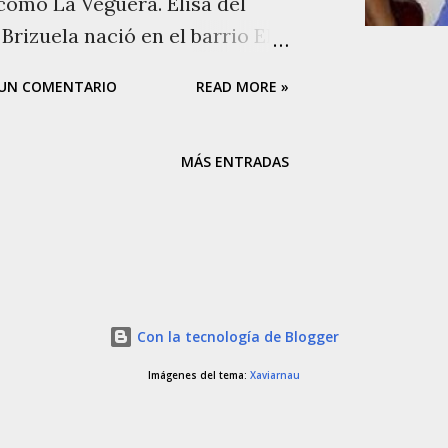
como La Veguera. Elisa del
rizuela nació en el barrio El
trias, municipio Sosa, estado
 UN COMENTARIO
READ MORE »
, el 21 de septiembre de 1979.
ulio de 2015 en Tinaquillo,
u padre fue Octaviano
MÁS ENTRADAS
e oriundo del estado Apure. Su
to está plasmado en su partida
agen cortesía de El
equeña, viajó con su familia
ro, en el municipio Pedraza.
Con la tecnología de Blogger
as labores del campo junto a su
Imágenes del tema:
Xaviarnau
omienza su incursión en el
luencia de grandes músicos