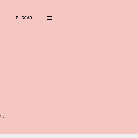
BUSCAR
ás…