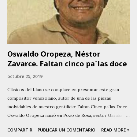
Oswaldo Oropeza, Néstor
Zavarce. Faltan cinco pa´las doce
octubre 25, 2019
Clásicos del Llano se complace en presentar este gran
compositor venezolano, autor de una de las piezas
inolvidables de nuestro gentilicio: Faltan Cinco pa´las Doce.
Oswaldo Oropeza nació en Pozo de Rosa, sector Garabato,
estado Miranda, Venezuela, el 5 de agosto de 1939 y falleció
COMPARTIR
PUBLICAR UN COMENTARIO
READ MORE »
el 3 de diciembre 1998, Los Teques. Su nombre completa