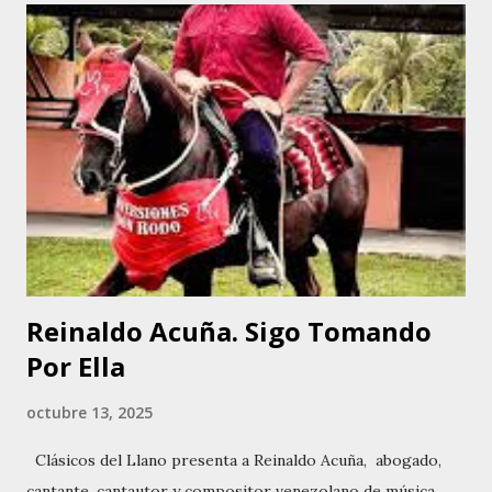
arpista José Emilio Villanueva y su tio José Daniel Villanueva
, músico multi instrumentista: arpista, maraquero, cuatrista
y bajista. Su infancia transcurrió en Biruaca , donde
comenzó a declamar a los tres años de edad. Ya a los cuatro
años inició a tocar el cuatro y las maracas , inspirada por su
madre y su padre. La primaria la cursó en la Escuela Los
Apamates . En la infancia y adolescencia participó en
actividades culturales del maternal y el preescolar y en la
Escu...
Reinaldo Acuña. Sigo Tomando
Por Ella
octubre 13, 2025
Clásicos del Llano presenta a Reinaldo Acuña, abogado,
cantante, cantautor y compositor venezolano de música