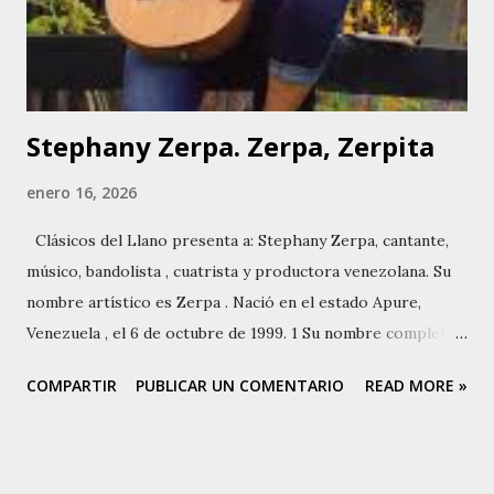
El 21 de julio de 2025 comenzó a difundir El Que Se
Enamora Pierde, en formato digital. El 24 de julio de 2025
registró El Que Se Enamora Pierde como vide...
Stephany Zerpa. Zerpa, Zerpita
enero 16, 2026
Clásicos del Llano presenta a: Stephany Zerpa, cantante,
músico, bandolista , cuatrista y productora venezolana. Su
nombre artístico es Zerpa . Nació en el estado Apure,
Venezuela , el 6 de octubre de 1999. 1 Su nombre completo
es Stephany Ariana Zerpa Villanueva. Su madre Leyda
COMPARTIR
PUBLICAR UN COMENTARIO
READ MORE »
Villanueva , folclorista, cuatrista, profesora de baile de
joropo y presidenta de la Fundación Daniel Villanueva . Su
padre William Zerpa , conocido músico apureño,
compositor, poeta y declamador apureño. Su abuelo fue el