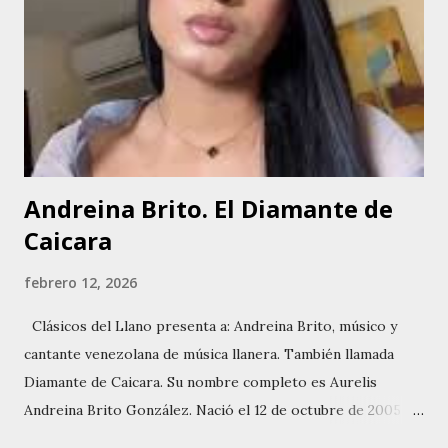
Flórez. Tiene tres hijos. Su residencia actual es la finca Vida
Tranquila, ubicada en Pore, Casanare, Colombia. Debut
profesional lo hizo como intérprete durante el servicio
militar. En 1978 grabó Baquiano Horizonte Y Verso.
Discografía seleccionada en orden cronológico. 1978
Baquiano Horizonte Y Ver...
Andreina Brito. El Diamante de
Caicara
febrero 12, 2026
Clásicos del Llano presenta a: Andreina Brito, músico y
cantante venezolana de música llanera. También llamada
Diamante de Caicara. Su nombre completo es Aurelis
Andreina Brito González. Nació el 12 de octubre de 2005 en
Caicara del Orinoco Venezuela capital del municipio