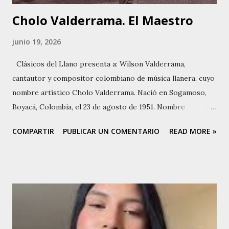
Cholo Valderrama. El Maestro
junio 19, 2026
Clásicos del Llano presenta a: Wilson Valderrama,
cantautor y compositor colombiano de música llanera, cuyo
nombre artístico Cholo Valderrama. Nació en Sogamoso,
Boyacá, Colombia, el 23 de agosto de 1951. Nombre
completo Wilson Orlando Valderrama Aguilar. Su infancia y
COMPARTIR
PUBLICAR UN COMENTARIO
READ MORE »
adolescencia las pasó en San Luis de Palenque en Casanare.
Sus padres fueron Manuel Valderrama y Sara Aguilar.
Cuenta con estudios de técnica vocal en Westminster Choir
College, en Princeton, gracias a una beca conseguida por su
mamá. Desde muy joven participaba en eventos, parrandas y
ferias, alternando con las labores del campo, y en concursos
de copleros en San Martín, Meta. Se casó con Carmen Elisa