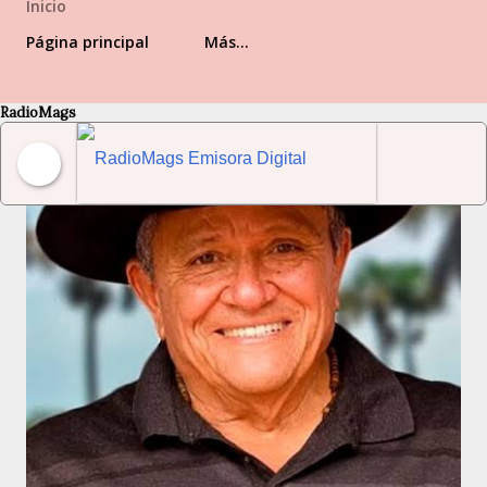
Inicio
Página principal
Más…
Entradas
RadioMags
RadioMags Emisora Digital Venezolana