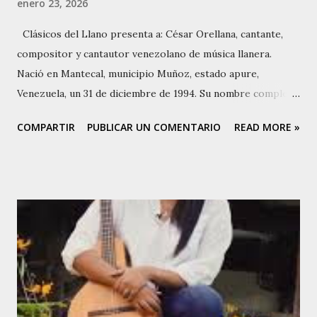
enero 23, 2026
Clásicos del Llano presenta a: César Orellana, cantante,
compositor y cantautor venezolano de música llanera.
Nació en Mantecal, municipio Muñoz, estado apure,
Venezuela, un 31 de diciembre de 1994. Su nombre completo
es César Omar Orellana Sulbarán. Su crianza fue en el
COMPARTIR
PUBLICAR UN COMENTARIO
READ MORE »
vecindario Caucagua y realizó actividades de trabajo de
llano. a los 8 años se inició en el canto sabanero. Realizó
presentaciones en Venezuela y Colombia. registra
presentaciones en Guárico, Cojedes, Portuguesa y
Carabobo, y en Colombia en Arauca, Casanare y Vichada. el
04 de diciembre de 2020 se publicó el álbum Criollo y
Parrandero y el 1° de enero de 2021 se publicó el álbum No
Voy A Volver Contigo. El 2 de diciembre de 2021 estrenó en
YouTube el video No Voy A Volver Contigo El 27 de
diciembre de 2024 publica la pieza Se Lo Tengo Que Decir.