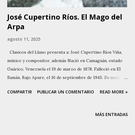
José Cupertino Ríos. El Mago del
Arpa
agosto 11, 2025
Clasicos del Llano presenta a: José Cupertino Ríos Viña,
músico y compositor, además Nació en Camaguán, estado
Guárico, Venezuela el 19 de marzo de 1878. Falleció en El
Samán, Bajo Apure, el 16 de septiembre de 1945. Su madre
Paula Viñas, Camaguán y su padre Hermenegildo Ríos
COMPARTIR
PUBLICAR UN COMENTARIO
READ MORE »
Maluenga, quien era oriundo de Parapara de Ortíz. Tuvo
cinco hermanos, Jesús María, Natividad, Amadora, María de
los Ángeles, Ana Margarita y Carmen. Vivió su infancia y
MÁS ENTRADAS
adolescencia en Camaguán, estado Guárico. Emigraron a la
región del Bajo Apure cuando José Cupertino era aún muy