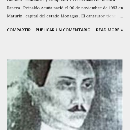
llanera . Reinaldo Acuña nació el 06 de noviembre de 1993 en
Maturín , capital del estado Monagas . El cantautor tiene
una excelente dicción y actualmente toma clases de canto.
COMPARTIR
PUBLICAR UN COMENTARIO
READ MORE »
Varios han sido sus éxitos en esta década. Su discografía
puede resumirse así: 2017 Cuando Destila El Rocío. El
Corcel De Mi Esperanza 2017 Voy A Agarrar Carretera. El
Corcel De Mi Esperanza 2017 Conquista Criolla. El Corcel
De Mi Esperanza 2017 El Precio De La Vejez. El Corcel De
Mi Esperanza 2017 Amor Fugaz. El Corcel De Mi Esperanza
2017 Mi Sueño De Coleador. El Corcel De Mi Esperanza
2017 Recordando A Mi Llanura. El Corcel De Mi Esperanza
2017 La Prenda De Mis Ancestros. El Corcel De Mi
Esperanza 2017 Camino, Palma Y Mastranto. El Corcel De
Mi Esperanza 2017 Llego El Cantor Que Hacia Falta. El
Corcel De Mi Esperanza 2017 Princesita De Mis Sueños. E...