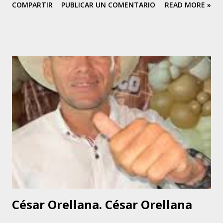
COMPARTIR
PUBLICAR UN COMENTARIO
READ MORE »
Cedeño, estado Bolívar, Venezuela. Sus padres, Betsabé
González Rojas de Brito y Don Luis Brito. Sus primeros
pasos ocurrieron el año 2013, cuando viajó a Caracas con
ocasión de un homenaje a un presidente fallecido en
ejercicio. A los 5 años de edad comienza a estudiar canto.
En el año 2019 participa en el 1er Festival Virtual Llano
Folklore y Talento en la categoría juvenil con Brisas de
Achaguas teniendo 14 años. El profesor Constantino
Hernández encausó su presentación en ese evento y su
mentor artístico, Don Amilcar Castro, le dio las primeras
indicaciones en materia musical y artística. En el año 2020
hace su debut en televisión durante la programación del
afamado Corazón Llanero con el tema po...
César Orellana. César Orellana