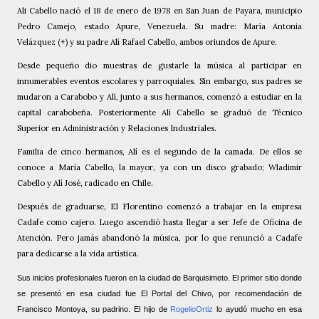
Ali Cabello nació el 18 de enero de 1978 en San Juan de Payara, municipio
Pedro Camejo, estado Apure, Venezuela. Su madre: María Antonia
Velázquez (+) y su padre Alí Rafael Cabello, ambos oriundos de Apure.
Desde pequeño dio muestras de gustarle la música al participar en
innumerables eventos escolares y parroquiales. Sin embargo, sus padres se
mudaron a Carabobo y Alí, junto a sus hermanos, comenzó a estudiar en la
capital carabobeña. Posteriormente Alí Cabello se graduó de Técnico
Superior en Administración y Relaciones Industriales.
Familia de cinco hermanos, Alí es el segundo de la camada. De ellos se
conoce a María Cabello, la mayor, ya con un disco grabado; Wladimir
Cabello y Alí José, radicado en Chile.
Después de graduarse, El Florentino comenzó a trabajar en la empresa
Cadafe como cajero. Luego ascendió hasta llegar a ser Jefe de Oficina de
Atención. Pero jamás abandonó la música, por lo que renunció a Cadafe
para dedicarse a la vida artística.
Sus inicios profesionales fueron en la ciudad de Barquisimeto. El primer sitio donde
se presentó en esa ciudad fue El Portal del Chivo, por recomendación de
Francisco Montoya, su padrino. El hijo de
RogelioOrtiz
lo ayudó mucho en esa