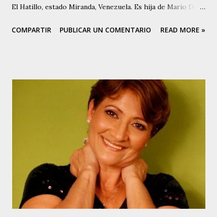
El Hatillo, estado Miranda, Venezuela. Es hija de Mario Díaz
, destacado cantador, cantautor y compositor de joropo
COMPARTIR
PUBLICAR UN COMENTARIO
READ MORE »
central, conocido como El Poeta de Requena. Marianny
comenzó a cantar alrededor de los 13 años de edad, cuando
su padre la escuchó y le hizo una prueba. Marianny es
Técnico Dental. Aunque canta música del centro del país,
Marianny tiene varios éxitos en su carrera como cantante
en el ámbito de la música llanera. Entre ellos se puede
contar, Nuestra Casita, Cuéntame, No Vayas A Despedirte,
Ni Un Ruego Más y Muchacho Criollo, original de la
compositora colombiana Mercedes Díaz. Esta última pieza
es la que le da origen a su nombre artístico: Muchacha
Criolla. Actualmente desarrolla un proyecto con su padre,
fundamentalmente versionando otras piezas de la autoría
del Poeta, e in...