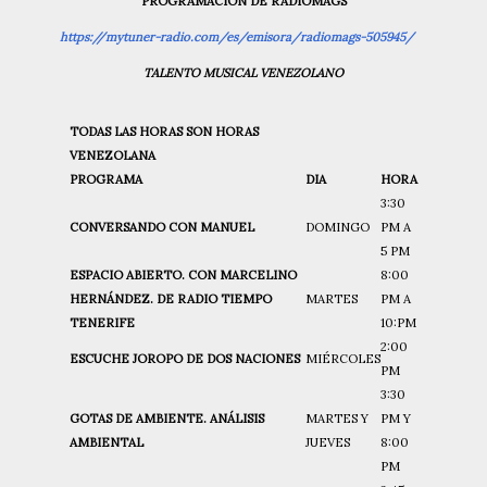
PROGRAMACIÓN DE RADIOMAGS
https://mytuner-radio.com/es/emisora/radiomags-505945/
TALENTO MUSICAL VENEZOLANO
TODAS LAS HORAS SON HORAS
VENEZOLANA
PROGRAMA
DIA
HORA
3:30
CONVERSANDO CON MANUEL
DOMINGO
PM A
5 PM
ESPACIO ABIERTO. CON MARCELINO
8:00
HERNÁNDEZ. DE RADIO TIEMPO
MARTES
PM A
TENERIFE
10:PM
2:00
ESCUCHE JOROPO DE DOS NACIONES
MIÉRCOLES
PM
3:30
GOTAS DE AMBIENTE. ANÁLISIS
MARTES Y
PM Y
AMBIENTAL
JUEVES
8:00
PM