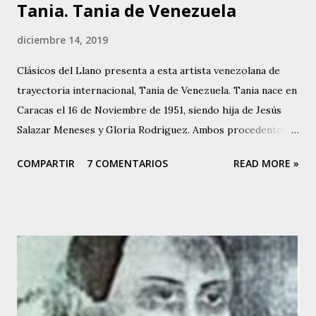
Tania. Tania de Venezuela
diciembre 14, 2019
Clásicos del Llano presenta a esta artista venezolana de
trayectoria internacional, Tania de Venezuela. Tania nace en
Caracas el 16 de Noviembre de 1951, siendo hija de Jesús
Salazar Meneses y Gloria Rodríguez. Ambos procedentes
de la Isla de Margarita, Estado Nueva Esparta en
COMPARTIR
7 COMENTARIOS
READ MORE »
Venezuela. Su madre, Gloria Rodríguez, a finales de la
década de los 40, fue una destacada intérprete y actuó en
diferentes teatros capitalinos al lado de conocidas figuras
venezolanas de la época, y es así como Tania hereda la
inclinación artística. Tania canta desde los 5 años de edad,
cuando debutó en el programa de Buck Rogers, que
auspiciaba el diario “EL NACIONAL”, en Radio Caracas –
Canal 2. Allí se dio a conocer y luego hizo presentaciones