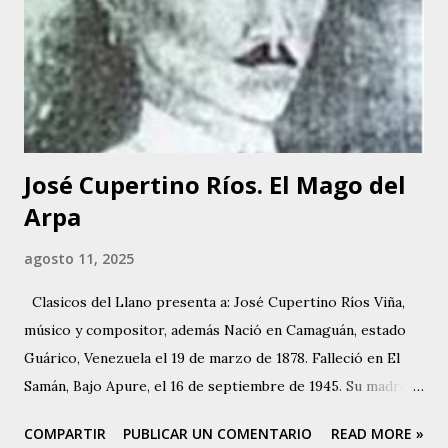
en el Coney Island y en otros programas de corte infantil.
Tania comenzó a perfeccionar su voz. Empezó a tomar
clases de canto y piano, haciéndose acompañar en sus
siguientes presentaciones por los conjuntos de Inocente
Bello y Manuel Delgado. A...
José Cupertino Ríos. El Mago del
Arpa
agosto 11, 2025
Clasicos del Llano presenta a: José Cupertino Ríos Viña,
músico y compositor, además Nació en Camaguán, estado
Guárico, Venezuela el 19 de marzo de 1878. Falleció en El
Samán, Bajo Apure, el 16 de septiembre de 1945. Su madre
Paula Viñas, Camaguán y su padre Hermenegildo Ríos
COMPARTIR
PUBLICAR UN COMENTARIO
READ MORE »
Maluenga, quien era oriundo de Parapara de Ortíz. Tuvo