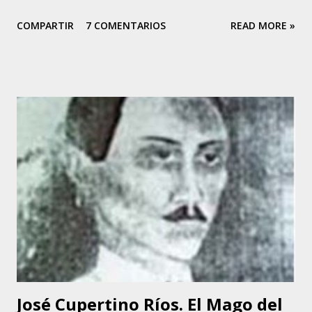
de la Isla de Margarita, Estado Nueva Esparta en
COMPARTIR
7 COMENTARIOS
READ MORE »
Venezuela. Su madre, Gloria Rodríguez, a finales de la
década de los 40, fue una destacada intérprete y actuó en
diferentes teatros capitalinos al lado de conocidas figuras
venezolanas de la época, y es así como Tania hereda la
inclinación artística. Tania canta desde los 5 años de edad,
cuando debutó en el programa de Buck Rogers, que
auspiciaba el diario “EL NACIONAL”, en Radio Caracas –
Canal 2. Allí se dio a conocer y luego hizo presentaciones
en el Coney Island y en otros programas de corte infantil.
Tania comenzó a perfeccionar su voz. Empezó a tomar
clases de canto y piano, haciéndose acompañar en sus
siguientes presentaciones por los conjuntos de Inocente
Bello y Manuel Delgado. A...
José Cupertino Ríos. El Mago del