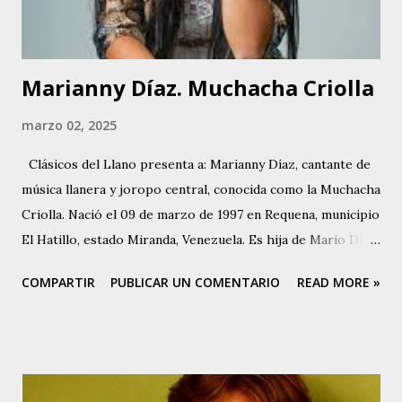
Marianny Díaz. Muchacha Criolla
marzo 02, 2025
Clásicos del Llano presenta a: Marianny Díaz, cantante de
música llanera y joropo central, conocida como la Muchacha
Criolla. Nació el 09 de marzo de 1997 en Requena, municipio
El Hatillo, estado Miranda, Venezuela. Es hija de Mario Díaz
, destacado cantador, cantautor y compositor de joropo
COMPARTIR
PUBLICAR UN COMENTARIO
READ MORE »
central, conocido como El Poeta de Requena. Marianny
comenzó a cantar alrededor de los 13 años de edad, cuando
su padre la escuchó y le hizo una prueba. Marianny es
Técnico Dental. Aunque canta música del centro del país,
Marianny tiene varios éxitos en su carrera como cantante