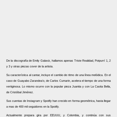
De la discografía de Emily Galaviz, hallamos apenas Triste Realidad, Potpurrí 1, 2
y 3 y otras piezas cover de la artista.
Su característica al cantar, incluye el cambio de ritmo de una línea melódica. En el
caso de Guayabo Zarandea’o, de Carlos Cumarin, acelera el tiempo de una forma
vertiginosa. Lo mismo ocurre con la popular pieza Juanita y con La Casita Bella,
de Cristóbal Jiménez.
Sus cuentas de Instagram y Spotify han crecido en forma geométrica, hasta llegar
a mas de 400 mil seguidores en la Spotify.
Actualmente prepara gira por EEUUU, y Colombia, y continúa con sus