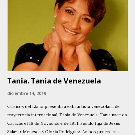
en el ámbito de la música llanera. Entre ellos se puede
contar, Nuestra Casita, Cuéntame, No Vayas A Despedirte,
Ni Un Ruego Más y Muchacho Criollo, original de la
compositora colombiana Mercedes Díaz. Esta última pieza
es la que le da origen a su nombre artístico: Muchacha
Criolla. Actualmente desarrolla un proyecto con su padre,
fundamentalmente versionando otras piezas de la autoría
del Poeta, e in...
Tania. Tania de Venezuela
diciembre 14, 2019
Clásicos del Llano presenta a esta artista venezolana de
trayectoria internacional, Tania de Venezuela. Tania nace en
Caracas el 16 de Noviembre de 1951, siendo hija de Jesús
Salazar Meneses y Gloria Rodríguez. Ambos procedentes