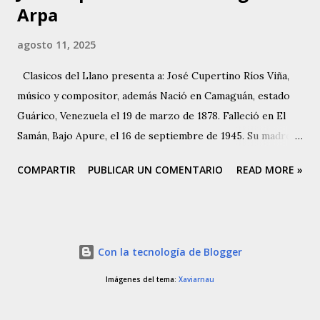
Arpa
agosto 11, 2025
Clasicos del Llano presenta a: José Cupertino Ríos Viña,
músico y compositor, además Nació en Camaguán, estado
Guárico, Venezuela el 19 de marzo de 1878. Falleció en El
Samán, Bajo Apure, el 16 de septiembre de 1945. Su madre
Paula Viñas, Camaguán y su padre Hermenegildo Ríos
COMPARTIR
PUBLICAR UN COMENTARIO
READ MORE »
Maluenga, quien era oriundo de Parapara de Ortíz. Tuvo
cinco hermanos, Jesús María, Natividad, Amadora, María de
los Ángeles, Ana Margarita y Carmen. Vivió su infancia y
adolescencia en Camaguán, estado Guárico. Emigraron a la
Con la tecnología de Blogger
región del Bajo Apure cuando José Cupertino era aún muy
joven. Allí recibió clases de música de Don Cayetano Silva,
Imágenes del tema:
Xaviarnau
arpista. Sin embargo, se menciona a Don Joselito Dávila
como su primer maestro en el arpa. Comenzó a componer