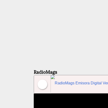
RadioMags
RadioMags Emisora Dig