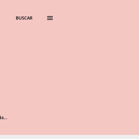
BUSCAR
ás…