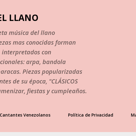
Ir al contenido principal
EL LLANO
ta música del llano
iezas mas conocidas forman
, interpretados con
cionales: arpa, bandola
maracas. Piezas popularizadas
ntes de su época, "CLÁSICOS
menizar, fiestas y cumpleaños.
Cantantes Venezolanos
Política de Privacidad
M