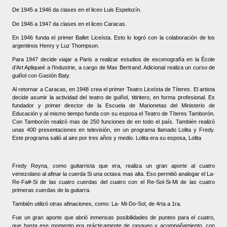
De 1945 a 1946 da clases en el liceo Luis Espelozín.
De 1946 a 1947 da clases en el liceo Caracas.
En 1946 funda el primer Ballet Liceísta. Esto lo logró con la colaboración de los
argentinos Henry y Luz Thompson.
Para 1947 decide viajar a Paris a realizar estudios de escenografía en la École
d’Art Apliqueé a l’Industrie, a cargo de Max Bertrand. Adicional realiza un curso de
guiñol con Gastón Baty.
Al retornar a Caracas, en 1948 crea el primer Teatro Liceísta de Títeres. El artista
decide asumir la actividad del teatro de guiñol, titiritero, en forma profesional. Es
fundador y primer director de la Escuela de Marionetas del Ministerio de
Educación y al mismo tiempo funda con su esposa el Teatro de Títeres Tamborón.
Con Tamborón realizó mas de 250 funciones de en todo el país. También realizó
unas 400 presentaciones en televisión, en un programa llamado Lolita y Fredy.
Este programa salió al aire por tres años y medio.
Lolita era su esposa, Lolita
Fredy Reyna, como guitarrista que era, realiza un gran aporte al cuatro
venezolano al afinar la cuerda Si una octava mas alta. Eso permitió analogar el La-
Re-Fa#-Si de las cuatro cuerdas del cuatro con el Re-Sol-Si-Mi de las cuatro
primeras cuerdas de la guitarra.
También utilizó otras afinaciones, como: La- Mi-Do-Sol, de 4rta a 1ra.
Fue un gran aporte que abrió inmensas posibilidades de punteo para el cuatro,
que hasta ese momento era prácticamente de rasgueo y acompañamiento, con