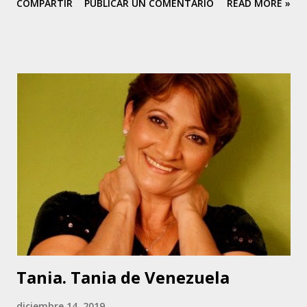
COMPARTIR
PUBLICAR UN COMENTARIO
READ MORE »
central, conocido como El Poeta de Requena. Marianny
comenzó a cantar alrededor de los 13 años de edad, cuando
su padre la escuchó y le hizo una prueba. Marianny es
Técnico Dental. Aunque canta música del centro del país,
Marianny tiene varios éxitos en su carrera como cantante
en el ámbito de la música llanera. Entre ellos se puede
contar, Nuestra Casita, Cuéntame, No Vayas A Despedirte,
Ni Un Ruego Más y Muchacho Criollo, original de la
compositora colombiana Mercedes Díaz. Esta última pieza
es la que le da origen a su nombre artístico: Muchacha
Criolla. Actualmente desarrolla un proyecto con su padre,
fundamentalmente versionando otras piezas de la autoría
del Poeta, e in...
Tania. Tania de Venezuela
diciembre 14, 2019