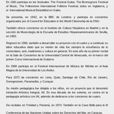
En 1961 participa en los festivales: The Festival Guitar, The Bromsgrove Festival
of Music, The Folkestone International Folklore Festival, todos en Inglaterra, y
el
International Musical Eisteddfod en Gales.
Se presenta, en 1962, en la BBC de Londres y participa en conciertos
organizados por el Council for Education in the World Citizenship de la ONU.
También ofrece conciertos en el Instituto de Cultura Hispánica en Madrid y en la
sección de Musicología de la Escuela de Estudios Hispanoamericanos de Sevilla,
en 1963.
Regresó en 1966, también a desarrollar su proyecto con el cuatro y a continuar su
labor educativa dado que su misión de vida fue siempre la enseñanza de lo
venezolano, arte, tradiciones y cultura en general. En este año da
su primer recital
en la Sala de Conciertos de la Universidad Central de Venezuela, en el marco del
primer Curso Internacional de Guitarra.
En 1968 participa en el Festival Internacional de Música de Mérida en el Aula
Magna de la Universidad de Los Andes.
Para 1972 da conciertos en: Lima, Quito, Santiago de Chile, Río de Janeiro,
Georgestown, Paramaribo, y Curaçao
Su misión pedagógica fue dirigida a los niños, en un proyecto que el denominó
Iniciación Artística Integral, IAI. En esa década de los setenta, se centra en la
pedagogía artística con IAI, además de dedicarse a los conciertos de cuatro.
Da recitales en Trinidad y Panamá, en 1974. También en la Casa Bello para la III
Conferencia de las Naciones Unidas sobre los Derechos del Mar, en Caracas.