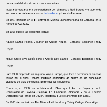
pocas posibilidades de ser instrumento solista.
Integra de esta manera su experiencia con el maestro Raúl Borges y el aporte de
los cuatristas de la época como
JacintoPérez
y Leoncio Narvarte.
En 1957 participa en el II Festival de Música Latinoamericana de Caracas, en el
Ateneo de Caracas.
En 1958 publica las siguientes obras:
Aquiles Nazoa Poesía y humor de Aquiles Nazoa - Caracas: Ediciones Fredy
Reyna,
Miguel Otero Silva Elegía coral a Andrés Eloy Blanco - Caracas: Ediciones Fredy
Reyna,
Para 1958 emprende un segundo viaje a Europa, que llevó a permanecer en esas
tierras por 8 años. Realizó múltiples conciertos de cuatro en las principales
ciudades del viejo continente. Entre ellos los siguientes:
Concierto, en 1958, en la Maison de L’Amerique Latine de Brujas y en la
Universidad de Lovaina (Bélgica). En Hamburgo, Alemania y en el Foxhole
Dartington Hall Totnes en Devon, Inglaterra. Fue retransmitido por la BBC.
En 1960 da concierto en The Alliance Hall, Londres y Trinity College, Cambridge.