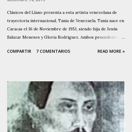
Clásicos del Llano presenta a esta artista venezolana de
trayectoria internacional, Tania de Venezuela. Tania nace en
Caracas el 16 de Noviembre de 1951, siendo hija de Jesús
Salazar Meneses y Gloria Rodríguez. Ambos procedentes
de la Isla de Margarita, Estado Nueva Esparta en
COMPARTIR
7 COMENTARIOS
READ MORE »
Venezuela. Su madre, Gloria Rodríguez, a finales de la
década de los 40, fue una destacada intérprete y actuó en
diferentes teatros capitalinos al lado de conocidas figuras
venezolanas de la época, y es así como Tania hereda la
inclinación artística. Tania canta desde los 5 años de edad,
cuando debutó en el programa de Buck Rogers, que
auspiciaba el diario “EL NACIONAL”, en Radio Caracas –
Canal 2. Allí se dio a conocer y luego hizo presentaciones
en el Coney Island y en otros programas de corte infantil.
Tania comenzó a perfeccionar su voz. Empezó a tomar