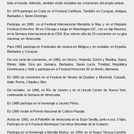
todo el mundo. Además, también están incluidas las creaciones del propio artista.
En 1979 participa en Cuba en el Festival Carifesta. También en Curaçao, Antigua,
Barbados y Santo Domingo.
Participa, en 1980, en el Festival Internacional Memphis in May y en el Hispanic
Festival of the Arts ’80 en Chicago y luego en Washington DC, con su hijo Maurice,
en la Semana Internacional de la OEA. Ese mismo año da 23 conciertos en su gira
nacional, en Venezuela.
Para 1981 p
articipa en Festivales de música en Bélgica y en recitales en España,
Barbados y Curaçao.
Da una serie de conciertos, en 1982, en Utrech, Holanda; Zúrich y Basilea, Suiza;
Rimini, Italia. Gira por Jamaica, Barbados, Santa Lucía, Trinidad, República
Dominicana y Haití y p
articipa en el Festival Horizonte 82 en Berlín, Alemania.
En 1983 da conciertos en el Festival de Verano de Quebec y Montreal, Canadá,
Italia: Roma, L’Aquila y Bari.
Da recitales, en
1986, en Río de Janeiro y en el Lincoln Center de Nueva York,
celebrando la Semana de Venezuela.
En 1988 participa en el homenaje a Jacinto Pérez.
En 1990 recibe el Premio Nacional de Cultura Popular.
Actúa en 1992, en el Pabellón de Venezuela en la Expo-Sevilla, junto a sus 2 hijos.
Participa en el X Festival Martinique Carrefour Mondiale de la Guitarre.
Participa en el Homenaje a Morella Muñoz, en 1994, en el Teatro Teresa Carreño.