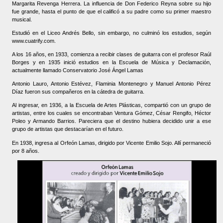
Margarita Revenga Herrera. La influencia de Don Federico Reyna sobre su hijo
fue grande, hasta el punto de que el calificó a su padre como su primer maestro
musical.
Estudió en el Liceo Andrés Bello, sin embargo, no culminó los estudios, según
www.cuatrify.com.
A los 16 años, en 1933, comienza a recibir clases de guitarra con el profesor Raúl
Borges y en 1935 inició estudios en la Escuela de Música y Declamación,
actualmente llamado Conservatorio José Ángel Lamas
Antonio Lauro, Antonio Estévez, Flaminia Montenegro y Manuel Antonio Pérez
Díaz fueron sus compañeros en la cátedra de guitarra.
Al ingresar, en 1936, a la Escuela de Artes Plásticas, compartió con un grupo de
artistas, entre los cuales se encontraban Ventura Gómez, César Rengifo, Héctor
Poleo y Armando Barrios. Pareciera que el destino hubiera decidido unir a ese
grupo de artistas que destacarían en el futuro.
En 1938, ingresa al Orfeón Lamas, dirigido por Vicente Emilio Sojo. Allí permaneció
por 8 años.