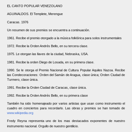
EL CANTO POPULAR VENEZOLANO
AGUINALDOS. El Templete, Merengue
Caracas. 1976
Un resumen de sus premios se encuentra a continuación.
1961.
Recibe el premio otorgado a la música folklórica para solos instrumentales
1972. Recibe la Orden Andrés Bello, en su tercera clase.
1975. Le otorgan las llaves de la ciudad, Nebraska, USA.
1981. Recibe la orden Diego de Losada, en su primera clase.
1990. Se le otorga el Premio Nacional de Cultura Popular Aquiles Nazoa. Recibe
las Condecoraciones: Orden del Samán de Aragua, clase única; Orden Ciudad de
Turmero, clase única.
1991. Recibe la Orden Ciudad de Caracas, clase única.
1992. Recibe la Orden Andrés Bello, en su primera clase
También ha sido homenajeado por varios artistas que usan como instrumento el
cuadro en conciertos para recordarlo. Las obras y premios se han tomado de
www.wikipedia.org
Fredy Reyna representa uno de los mas destacados exponentes de nuestro
instrumento nacional. Orgullo de nuestro gentilicio.