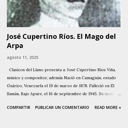
clases de canto y piano, haciéndose acompañar en sus
siguientes presentaciones por los conjuntos de Inocente
Bello y Manuel Delgado. A...
José Cupertino Ríos. El Mago del
Arpa
agosto 11, 2025
Clasicos del Llano presenta a: José Cupertino Ríos Viña,
músico y compositor, además Nació en Camaguán, estado
Guárico, Venezuela el 19 de marzo de 1878. Falleció en El
Samán, Bajo Apure, el 16 de septiembre de 1945. Su madre
Paula Viñas, Camaguán y su padre Hermenegildo Ríos
COMPARTIR
PUBLICAR UN COMENTARIO
READ MORE »
Maluenga, quien era oriundo de Parapara de Ortíz. Tuvo
cinco hermanos, Jesús María, Natividad, Amadora, María de
los Ángeles, Ana Margarita y Carmen. Vivió su infancia y