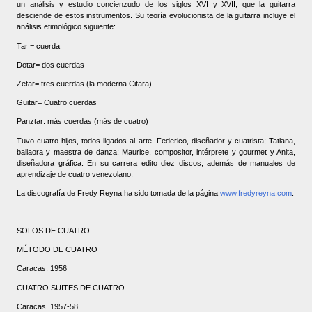
un análisis y estudio concienzudo de los siglos XVI y XVII, que la guitarra
desciende de estos instrumentos. Su teoría evolucionista de la guitarra incluye el
análisis etimológico siguiente:
Tar = cuerda
Dotar= dos cuerdas
Zetar= tres cuerdas (la moderna Citara)
Guitar= Cuatro cuerdas
Panztar: más cuerdas (más de cuatro)
Tuvo cuatro hijos, todos ligados al arte. Federico, diseñador y cuatrista; Tatiana,
bailaora y maestra de danza; Maurice, compositor, intérprete y gourmet y Anita,
diseñadora gráfica. En su carrera edito diez discos, además de manuales de
aprendizaje de cuatro venezolano.
La discografía de Fredy Reyna ha sido tomada de la página
www.fredyreyna.com
.
SOLOS DE CUATRO
MÉTODO DE CUATRO
Caracas. 1956
CUATRO SUITES DE CUATRO
Caracas. 1957-58