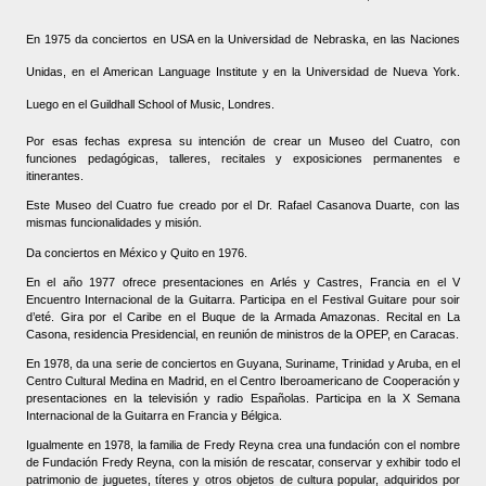
En 1975 da conciertos en USA en la Universidad de Nebraska, en las Naciones
Unidas, en el American Language Institute y en la Universidad de Nueva York.
Luego en el Guildhall School of Music, Londres.
Por esas fechas expresa su intención de crear un Museo del Cuatro, con
funciones pedagógicas, talleres, recitales y exposiciones permanentes e
itinerantes.
Este Museo del Cuatro fue creado por el Dr. Rafael Casanova Duarte, con las
mismas funcionalidades y misión.
Da conciertos en México y Quito en 1976.
En el año 1977 ofrece presentaciones en Arlés y Castres, Francia en el V
Encuentro Internacional de la Guitarra. Participa en el Festival Guitare pour soir
d’eté. Gira por el Caribe en el Buque de la Armada Amazonas. Recital en La
Casona, residencia Presidencial, en reunión de ministros de la OPEP, en Caracas.
En 1978, da una serie de conciertos en Guyana, Suriname, Trinidad y Aruba, en el
Centro Cultural Medina en Madrid, en el Centro Iberoamericano de Cooperación y
presentaciones en la televisión y radio Españolas. Participa en la X Semana
Internacional de la Guitarra en Francia y Bélgica.
Igualmente en 1978, la familia de Fredy Reyna crea una fundación con el nombre
de Fundación Fredy Reyna, con la misión de rescatar, conservar y exhibir todo el
patrimonio de juguetes, títeres y otros objetos de cultura popular, adquiridos por