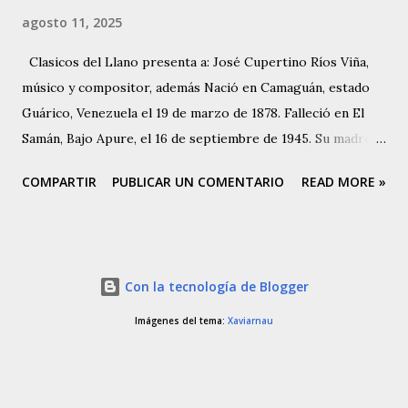
agosto 11, 2025
Clasicos del Llano presenta a: José Cupertino Ríos Viña,
músico y compositor, además Nació en Camaguán, estado
Guárico, Venezuela el 19 de marzo de 1878. Falleció en El
Samán, Bajo Apure, el 16 de septiembre de 1945. Su madre
Paula Viñas, Camaguán y su padre Hermenegildo Ríos
COMPARTIR
PUBLICAR UN COMENTARIO
READ MORE »
Maluenga, quien era oriundo de Parapara de Ortíz. Tuvo
cinco hermanos, Jesús María, Natividad, Amadora, María de
los Ángeles, Ana Margarita y Carmen. Vivió su infancia y
adolescencia en Camaguán, estado Guárico. Emigraron a la
Con la tecnología de Blogger
región del Bajo Apure cuando José Cupertino era aún muy
joven. Allí recibió clases de música de Don Cayetano Silva,
Imágenes del tema:
Xaviarnau
arpista. Sin embargo, se menciona a Don Joselito Dávila
como su primer maestro en el arpa. Comenzó a componer
a los 14 años, en 1892. Se dice que componía de 3 a 5 piezas