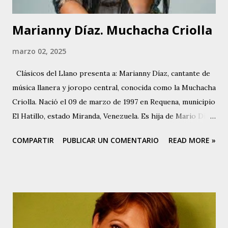
Marianny Díaz. Muchacha Criolla
marzo 02, 2025
Clásicos del Llano presenta a: Marianny Díaz, cantante de
música llanera y joropo central, conocida como la Muchacha
Criolla. Nació el 09 de marzo de 1997 en Requena, municipio
El Hatillo, estado Miranda, Venezuela. Es hija de Mario Díaz
, destacado cantador, cantautor y compositor de joropo
COMPARTIR
PUBLICAR UN COMENTARIO
READ MORE »
central, conocido como El Poeta de Requena. Marianny
comenzó a cantar alrededor de los 13 años de edad, cuando
su padre la escuchó y le hizo una prueba. Marianny es
Técnico Dental. Aunque canta música del centro del país,
Marianny tiene varios éxitos en su carrera como cantante
en el ámbito de la música llanera. Entre ellos se puede