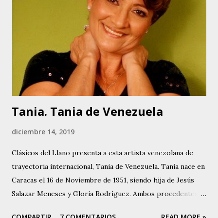
contar, Nuestra Casita, Cuéntame, No Vayas A Despedirte,
Ni Un Ruego Más y Muchacho Criollo, original de la
compositora colombiana Mercedes Díaz. Esta última pieza
es la que le da origen a su nombre artístico: Muchacha
Criolla. Actualmente desarrolla un proyecto con su padre,
fundamentalmente versionando otras piezas de la autoría
del Poeta, e in...
Tania. Tania de Venezuela
diciembre 14, 2019
Clásicos del Llano presenta a esta artista venezolana de
trayectoria internacional, Tania de Venezuela. Tania nace en
Caracas el 16 de Noviembre de 1951, siendo hija de Jesús
Salazar Meneses y Gloria Rodríguez. Ambos procedentes
de la Isla de Margarita, Estado Nueva Esparta en
COMPARTIR
7 COMENTARIOS
READ MORE »