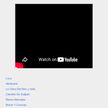
Loca
Abrázame
La Chica Del Diez y siete
Claveles De Galipán
Manos Adoradas
Besos Y Cerezas