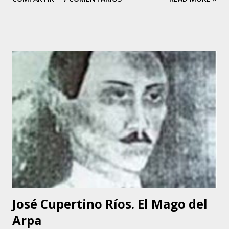
Venezuela. Su madre, Gloria Rodríguez, a finales de la
década de los 40, fue una destacada intérprete y actuó en
diferentes teatros capitalinos al lado de conocidas figuras
venezolanas de la época, y es así como Tania hereda la
inclinación artística. Tania canta desde los 5 años de edad,
cuando debutó en el programa de Buck Rogers, que
auspiciaba el diario “EL NACIONAL”, en Radio Caracas –
Canal 2. Allí se dio a conocer y luego hizo presentaciones
en el Coney Island y en otros programas de corte infantil.
Tania comenzó a perfeccionar su voz. Empezó a tomar
clases de canto y piano, haciéndose acompañar en sus
siguientes presentaciones por los conjuntos de Inocente
Bello y Manuel Delgado. A...
José Cupertino Ríos. El Mago del
Arpa