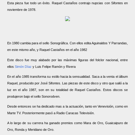
Esta pieza fue todo un éxito. Raquel Castaños contrajo nupcias con Sifontes en
noviembre de 1978.
En 1980 cambia para el sello Sonográfica. Con ellos edita Aguinaldos Y Parrandas,
en este mismo año, y Raquel Castaños en el año 1982
Este disco fue muy alabado por las máximas figuras del folclor nacional, entre
ellos
Simón Díaz
y Luis Felipe Ramón y Rivera
En el año 1985 transforma su estilo hacia la sensualidad. Saca a la venta el álbum
Raquel, producido por José Sifontes. Las piezas de este disco y otro que salió a la
luz en el año 1987, son en su totalidad de Raquel Castaños. Estos discos se
produjeron bajo el sello Sonorodven.
Desde entonces se ha dedicado mas a la actuación, tanto en Venevisión, como en
Marte TV. Posteriormente pasó a Radio Caracas Televisión.
A lo largo de su carrera ha ganado premios como Mara de Oro, Guaicaipuro de
Oro, Ronda y Meridiano de Oro.