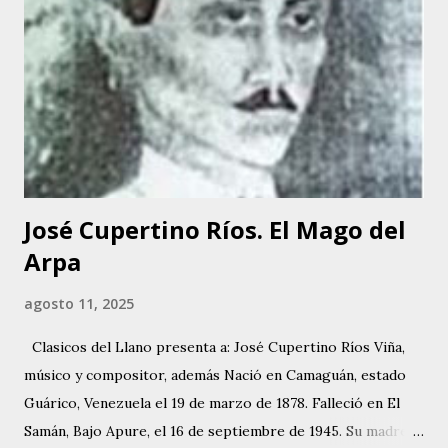
auspiciaba el diario “EL NACIONAL”, en Radio Caracas –
Canal 2. Allí se dio a conocer y luego hizo presentaciones
en el Coney Island y en otros programas de corte infantil.
Tania comenzó a perfeccionar su voz. Empezó a tomar
clases de canto y piano, haciéndose acompañar en sus
siguientes presentaciones por los conjuntos de Inocente
Bello y Manuel Delgado. A...
José Cupertino Ríos. El Mago del
Arpa
agosto 11, 2025
Clasicos del Llano presenta a: José Cupertino Ríos Viña,
músico y compositor, además Nació en Camaguán, estado
Guárico, Venezuela el 19 de marzo de 1878. Falleció en El
Samán, Bajo Apure, el 16 de septiembre de 1945. Su madre