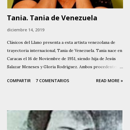
del Poeta, e in...
Tania. Tania de Venezuela
diciembre 14, 2019
Clásicos del Llano presenta a esta artista venezolana de
trayectoria internacional, Tania de Venezuela. Tania nace en
Caracas el 16 de Noviembre de 1951, siendo hija de Jesús
Salazar Meneses y Gloria Rodríguez. Ambos procedentes
de la Isla de Margarita, Estado Nueva Esparta en
COMPARTIR
7 COMENTARIOS
READ MORE »
Venezuela. Su madre, Gloria Rodríguez, a finales de la
década de los 40, fue una destacada intérprete y actuó en
diferentes teatros capitalinos al lado de conocidas figuras
venezolanas de la época, y es así como Tania hereda la
inclinación artística. Tania canta desde los 5 años de edad,
cuando debutó en el programa de Buck Rogers, que