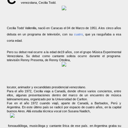
venezolana, Cecilia Todd.
Cecilia Todd Vallenilla, nació en Caracas el 04 de Marzo de 1951. A los cinco años
debuta en un programa de televisión, con su
cuatro
, que ya rasguñaba a esa
corta edad.
Pero su debut real ocurre a la edad de19 años, con el grupo Música Experimental
Venezolana. Su debut como cantante solista ocurre durante el programa
televisión Renny Presenta, de Renny Ottolina,
locutor, animador y excandidato presidencial venezolano.
Para el año 1972, Cecilia viaja a Canadá, donde ofrece varios conciertos, entre
ellos, algunas presentaciones dentro del marco de un encuentro de música
latinoamericana, organizado por la Universidad de Carlton.
Fue en el año 1972 cuando viajó, aparte de Canadá, a Barbados, Perú y
Argentina. En este último país se radicó por espacio de cuatro años, en la capital
buenos Aires. Allá estudia técnica vocal con Susana Naidich,
fonoaudióloga, musicóloga y cantante lírica de ese país. en Argentina graba su