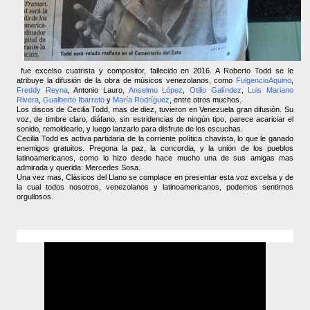
fue excelso cuatrista y compositor, fallecido en 2016. A Roberto Todd se le
atribuye la difusión de la obra de músicos venezolanos, como
FulgencioAquino
,
Freddy Reyna
, Antonio Lauro,
Anselmo López
,
Otilio Galíndez
,
Luis Mariano
Rivera
,
Gualberto Ibarreto
y
María Rodríguez
, entre otros muchos.
Los discos de Cecilia Todd, mas de diez, tuvieron en Venezuela gran difusión. Su
voz, de timbre claro, diáfano, sin estridencias de ningún tipo, parece acariciar el
sonido, remoldearlo, y luego lanzarlo para disfrute de los escuchas.
Cecilia Todd es activa partidaria de la corriente política chavista, lo que le ganado
enemigos gratuitos. Pregona la paz, la concordia, y la unión de los pueblos
latinoamericanos, como lo hizo desde hace mucho una de sus amigas mas
admirada y querida: Mercedes Sosa.
Una vez mas, Clásicos del Llano se complace en presentar esta voz excelsa y de
la cual todos nosotros, venezolanos y latinoamericanos, podemos sentirnos
orgullosos.