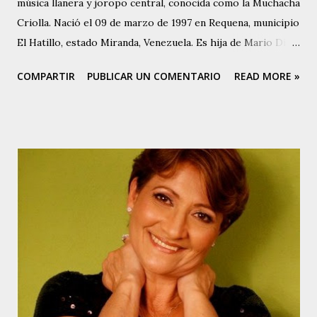
música llanera y joropo central, conocida como la Muchacha
Criolla. Nació el 09 de marzo de 1997 en Requena, municipio
El Hatillo, estado Miranda, Venezuela. Es hija de Mario Díaz
, destacado cantador, cantautor y compositor de joropo
COMPARTIR
PUBLICAR UN COMENTARIO
READ MORE »
central, conocido como El Poeta de Requena. Marianny
comenzó a cantar alrededor de los 13 años de edad, cuando
su padre la escuchó y le hizo una prueba. Marianny es
Técnico Dental. Aunque canta música del centro del país,
Marianny tiene varios éxitos en su carrera como cantante
en el ámbito de la música llanera. Entre ellos se puede
contar, Nuestra Casita, Cuéntame, No Vayas A Despedirte,
Ni Un Ruego Más y Muchacho Criollo, original de la
compositora colombiana Mercedes Díaz. Esta última pieza
es la que le da origen a su nombre artístico: Muchacha
Criolla. Actualmente desarrolla un proyecto con su padre,
fundamentalmente versionando otras piezas de la autoría