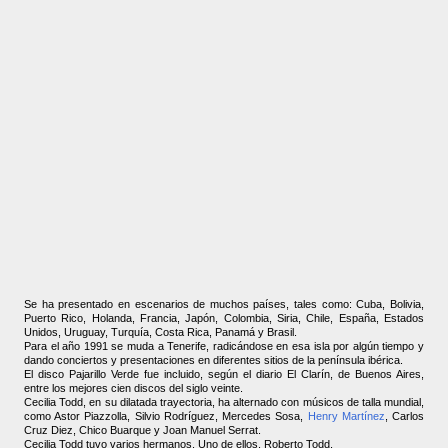
Se ha presentado en escenarios de muchos países, tales como: Cuba, Bolivia,
Puerto Rico, Holanda, Francia, Japón, Colombia, Siria, Chile, España, Estados
Unidos, Uruguay, Turquía, Costa Rica, Panamá y Brasil.
Para el año 1991 se muda a Tenerife, radicándose en esa isla por algún tiempo y
dando conciertos y presentaciones en diferentes sitios de la península ibérica.
El disco Pajarillo Verde fue incluido, según el diario El Clarín, de Buenos Aires,
entre los mejores cien discos del siglo veinte.
Cecilia Todd, en su dilatada trayectoria, ha alternado con músicos de talla mundial,
como Astor Piazzolla, Silvio Rodríguez, Mercedes Sosa,
Henry Martínez
, Carlos
Cruz Diez, Chico Buarque y Joan Manuel Serrat.
Cecilia Todd tuvo varios hermanos. Uno de ellos, Roberto Todd,