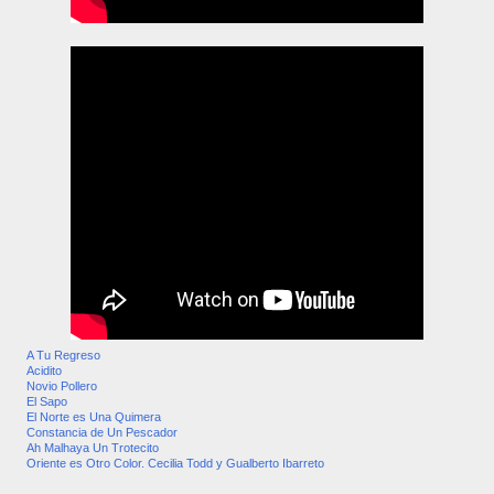
A Tu Regreso
Acidito
Novio Pollero
El Sapo
El Norte es Una Quimera
Constancia de Un Pescador
Ah Malhaya Un Trotecito
Oriente es Otro Color. Cecilia Todd y Gualberto Ibarreto