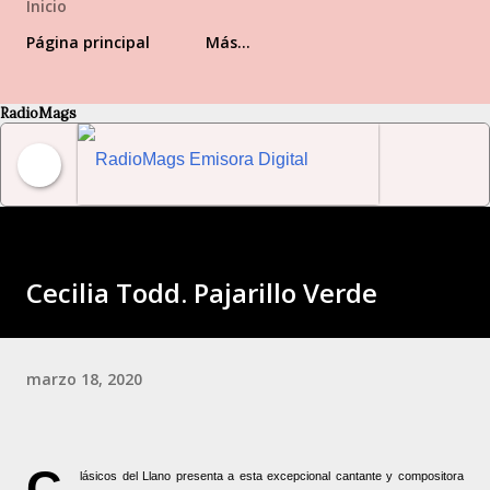
Inicio
Página principal
Más…
RadioMags
RadioMags Emisora Digital Venezolana
Cecilia Todd. Pajarillo Verde
marzo 18, 2020
C
lásicos del Llano presenta a esta excepcional cantante y compositora