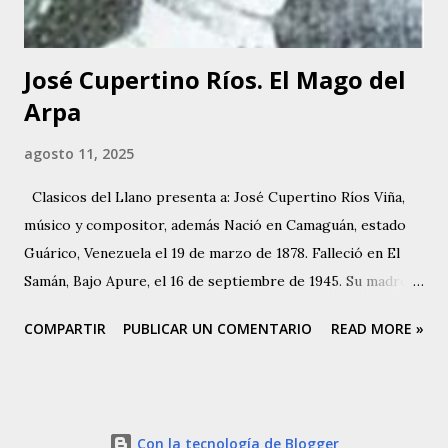
Bello y Manuel Delgado. A...
José Cupertino Ríos. El Mago del
Arpa
agosto 11, 2025
Clasicos del Llano presenta a: José Cupertino Ríos Viña,
músico y compositor, además Nació en Camaguán, estado
Guárico, Venezuela el 19 de marzo de 1878. Falleció en El
Samán, Bajo Apure, el 16 de septiembre de 1945. Su madre
Paula Viñas, Camaguán y su padre Hermenegildo Ríos
COMPARTIR
PUBLICAR UN COMENTARIO
READ MORE »
Maluenga, quien era oriundo de Parapara de Ortíz. Tuvo
cinco hermanos, Jesús María, Natividad, Amadora, María de
los Ángeles, Ana Margarita y Carmen. Vivió su infancia y
adolescencia en Camaguán, estado Guárico. Emigraron a la
Con la tecnología de Blogger