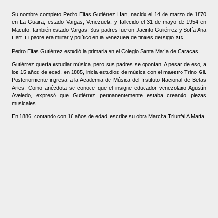
Su nombre completo Pedro Elías Gutiérrez Hart, nacido el 14 de marzo de 1870
en La Guaira, estado Vargas, Venezuela; y fallecido el 31 de mayo de 1954 en
Macuto, también estado Vargas. Sus padres fueron Jacinto Gutiérrez y Sofía Ana
Hart. El padre era militar y político en la Venezuela de finales del siglo XIX.
Pedro Elías Gutiérrez estudió la primaria en el Colegio Santa María de Caracas.
Gutiérrez quería estudiar música, pero sus padres se oponían. A pesar de eso, a
los 15 años de edad, en 1885, inicia estudios de música con el maestro Trino Gil.
Posteriormente ingresa a la Academia de Música del Instituto Nacional de Bellas
Artes. Como anécdota se conoce que el insigne educador venezolano Agustín
Aveledo, expresó que Gutiérrez permanentemente estaba creando piezas
musicales.
En 1886, contando con 16 años de edad, escribe su obra Marcha Triunfal A María.