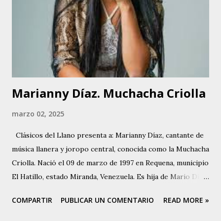
Marianny Díaz. Muchacha Criolla
marzo 02, 2025
Clásicos del Llano presenta a: Marianny Díaz, cantante de
música llanera y joropo central, conocida como la Muchacha
Criolla. Nació el 09 de marzo de 1997 en Requena, municipio
El Hatillo, estado Miranda, Venezuela. Es hija de Mario Díaz
, destacado cantador, cantautor y compositor de joropo
COMPARTIR
PUBLICAR UN COMENTARIO
READ MORE »
central, conocido como El Poeta de Requena. Marianny
comenzó a cantar alrededor de los 13 años de edad, cuando