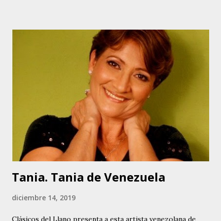
su padre la escuchó y le hizo una prueba. Marianny es
Técnico Dental. Aunque canta música del centro del país,
Marianny tiene varios éxitos en su carrera como cantante
en el ámbito de la música llanera. Entre ellos se puede
contar, Nuestra Casita, Cuéntame, No Vayas A Despedirte,
Ni Un Ruego Más y Muchacho Criollo, original de la
compositora colombiana Mercedes Díaz. Esta última pieza
es la que le da origen a su nombre artístico: Muchacha
Criolla. Actualmente desarrolla un proyecto con su padre,
fundamentalmente versionando otras piezas de la autoría
del Poeta, e in...
Tania. Tania de Venezuela
diciembre 14, 2019
Clásicos del Llano presenta a esta artista venezolana de