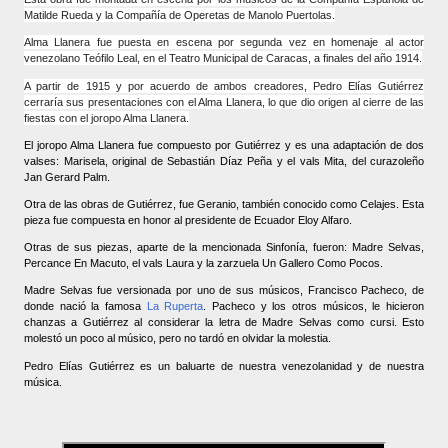
Matilde Rueda y la Compañía de Operetas de Manolo Puertolas.
Alma Llanera fue puesta en escena por segunda vez en homenaje al actor
venezolano Teófilo Leal, en el Teatro Municipal de Caracas, a finales del año 1914.
A partir de 1915 y por acuerdo de ambos creadores, Pedro Elías Gutiérrez
cerraría sus presentaciones con el Alma Llanera, lo que dio origen al cierre de las
fiestas con el joropo Alma Llanera.
El joropo Alma Llanera fue compuesto por Gutiérrez y es una adaptación de dos
valses: Marisela, original de Sebastián Díaz Peña y el vals Mita, del curazoleño
Jan Gerard Palm.
Otra de las obras de Gutiérrez, fue Geranio, también conocido como Celajes. Esta
pieza fue compuesta en honor al presidente de Ecuador Eloy Alfaro.
Otras de sus piezas, aparte de la mencionada Sinfonía, fueron: Madre Selvas,
Percance En Macuto, el vals Laura y la zarzuela Un Gallero Como Pocos.
Madre Selvas fue versionada por uno de sus músicos, Francisco Pacheco, de
donde nació la famosa
La Ruperta
. Pacheco y los otros músicos, le hicieron
chanzas a Gutiérrez al considerar la letra de Madre Selvas como cursi. Esto
molestó un poco al músico, pero no tardó en olvidar la molestia.
Pedro Elías Gutiérrez es un baluarte de nuestra venezolanidad y de nuestra
música.