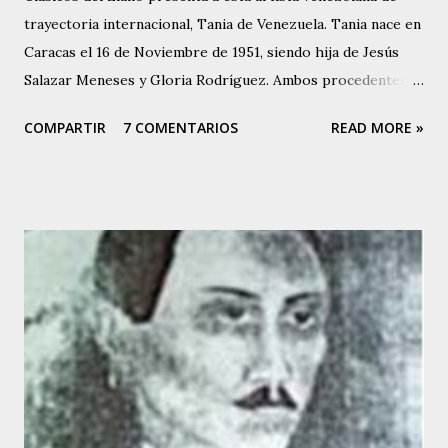
trayectoria internacional, Tania de Venezuela. Tania nace en
Caracas el 16 de Noviembre de 1951, siendo hija de Jesús
Salazar Meneses y Gloria Rodríguez. Ambos procedentes
de la Isla de Margarita, Estado Nueva Esparta en
COMPARTIR
7 COMENTARIOS
READ MORE »
Venezuela. Su madre, Gloria Rodríguez, a finales de la
década de los 40, fue una destacada intérprete y actuó en
diferentes teatros capitalinos al lado de conocidas figuras
venezolanas de la época, y es así como Tania hereda la
inclinación artística. Tania canta desde los 5 años de edad,
cuando debutó en el programa de Buck Rogers, que
auspiciaba el diario “EL NACIONAL”, en Radio Caracas –
Canal 2. Allí se dio a conocer y luego hizo presentaciones
en el Coney Island y en otros programas de corte infantil.
Tania comenzó a perfeccionar su voz. Empezó a tomar
clases de canto y piano, haciéndose acompañar en sus
siguientes presentaciones por los conjuntos de Inocente