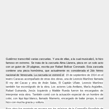
Gutiérrez transcribió varias zarzuelas. Y una de ellas, a la cual musicalizó, lo hizo
famoso en extremo. Se trata de la zarzuela Alma Llanera, pieza en un solo acto
con un guion de 29 páginas, escrita por Rafael Bolívar Coronado. Esta zarzuela
contiene una pieza homónima, que actualmente es considerada el 2do himno
nacional de Venezuela. La zarzuela se estrenó el
19 de septiembre de 1914 en el
teatro Caracas acompañado de otras dos obras, una de Leoncio Martínez llamada
El rey del Cacao y otra de Anán Salas, El Capitán Uñate. Leoncio Martínez
también fue escenógrafo de la obra. Los actores Lola Arellano, María Argüelles,
Rafael Guinanda, Jesús Izquierdo y Matilde Rueda fueron los encargados de
interpretar esta obra. También contó con la actuación especial de un hombre de
color, con liqui liqui blanco, llamado Mamerto, encargado de bailar joropo, lo cual
hizo con mucha gracia y soltura.
Esta obra fue montada en escena por los músicos de la Compañía Española de