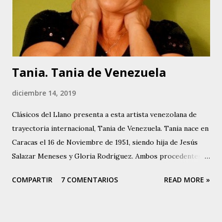
es la que le da origen a su nombre artístico: Muchacha
Criolla. Actualmente desarrolla un proyecto con su padre,
fundamentalmente versionando otras piezas de la autoría
del Poeta, e in...
Tania. Tania de Venezuela
diciembre 14, 2019
Clásicos del Llano presenta a esta artista venezolana de
trayectoria internacional, Tania de Venezuela. Tania nace en
Caracas el 16 de Noviembre de 1951, siendo hija de Jesús
Salazar Meneses y Gloria Rodríguez. Ambos procedentes
de la Isla de Margarita, Estado Nueva Esparta en
COMPARTIR
7 COMENTARIOS
READ MORE »
Venezuela. Su madre, Gloria Rodríguez, a finales de la
década de los 40, fue una destacada intérprete y actuó en
diferentes teatros capitalinos al lado de conocidas figuras