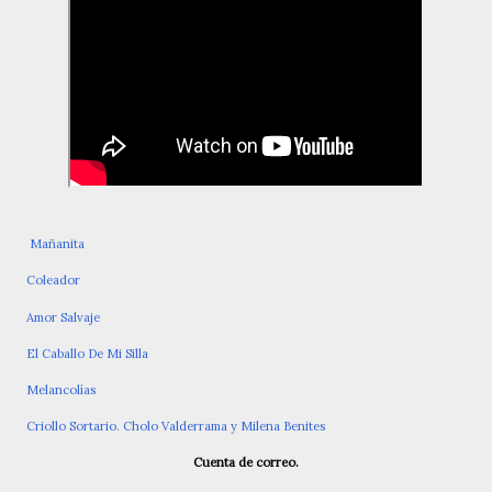
Mañanita
Coleador
Amor Salvaje
El Caballo De Mi Silla
Melancolías
Criollo Sortario. Cholo Valderrama y Milena Benites
Cuenta de correo.