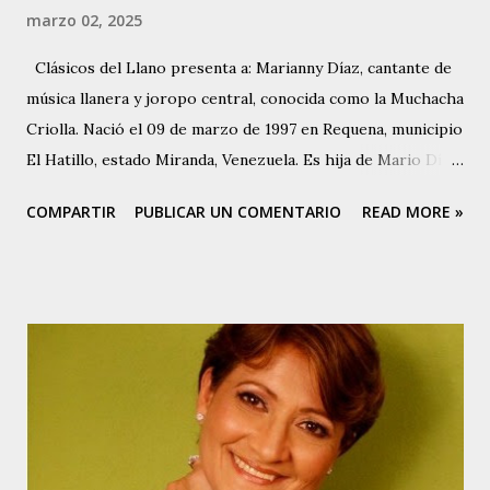
marzo 02, 2025
Clásicos del Llano presenta a: Marianny Díaz, cantante de
música llanera y joropo central, conocida como la Muchacha
Criolla. Nació el 09 de marzo de 1997 en Requena, municipio
El Hatillo, estado Miranda, Venezuela. Es hija de Mario Díaz
, destacado cantador, cantautor y compositor de joropo
COMPARTIR
PUBLICAR UN COMENTARIO
READ MORE »
central, conocido como El Poeta de Requena. Marianny
comenzó a cantar alrededor de los 13 años de edad, cuando
su padre la escuchó y le hizo una prueba. Marianny es
Técnico Dental. Aunque canta música del centro del país,
Marianny tiene varios éxitos en su carrera como cantante
en el ámbito de la música llanera. Entre ellos se puede
contar, Nuestra Casita, Cuéntame, No Vayas A Despedirte,
Ni Un Ruego Más y Muchacho Criollo, original de la
compositora colombiana Mercedes Díaz. Esta última pieza