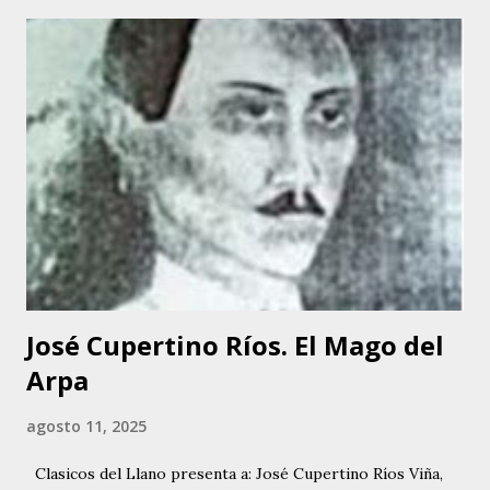
venezolanas de la época, y es así como Tania hereda la
inclinación artística. Tania canta desde los 5 años de edad,
cuando debutó en el programa de Buck Rogers, que
auspiciaba el diario “EL NACIONAL”, en Radio Caracas –
Canal 2. Allí se dio a conocer y luego hizo presentaciones
en el Coney Island y en otros programas de corte infantil.
Tania comenzó a perfeccionar su voz. Empezó a tomar
clases de canto y piano, haciéndose acompañar en sus
siguientes presentaciones por los conjuntos de Inocente
Bello y Manuel Delgado. A...
José Cupertino Ríos. El Mago del
Arpa
agosto 11, 2025
Clasicos del Llano presenta a: José Cupertino Ríos Viña,