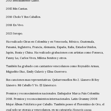
2013 Sencillamente Llano.
2015 Mis Cantas.
2016 Cholo Y Sus Caballos.
2018 En Vivo.
2023 Joropo.
Ha realizado Giras en Colombia y en Venezuela, México, Guatemala,
Panamá, Inglaterra, Francia, Alemania, España, Italia, Estados Unidos,
Japón, Rusia y China. Ha realizado grabaciones con artistas como Fonseca,
Fanny Lu, Carlos Vives, Milena Benites y otros.
También ha grabado con cantantes venezolanos como Reynaldo Armas,
Miguelito Díaz, Emily Galaviz y Elisa Guerrero.
Sus canciones mas representativas. Quitarresuellos No 2. Llanero Si Soy
Llanero. Mi Caballo Y Yo. El Llanerazo.
Premios y reconocimientos nacionales. Embajador Marca País Colombia
2018. Premios y reconocimientos internacionales. Latin Grammy 2008
Mejor Álbum Folclórico por Caballo. También posee el Florentino de Oro, el
cual solo se otorga a venezolanos, en su categoría
Honoris causa
.