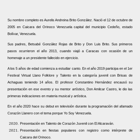
Su nombre completo es Aurelis Andreina Brito González. Nació el 12 de octubre de
2005 en Caicara del Orinoco Venezuela capital del municipio Cedeño, estado
Bolívar, Venezuela.
Sus padres, Betsabé González Rojas de Brito y Don Luis Brito. Sus primeros
pasos ocurrieron el año 2013, cuando viajó a Caracas con ocasión de un
homenaje a un presidente fallecido en ejercicio.
A los 5 años de edad comienza a estudiar canto. En el año 2019 participa en el 1er
Festival Virtual Llano Folklore y Talento en la categoría juvenil con Brisas de
Achaguas teniendo 14 años. El profesor Constantino Hernández encausó su
presentación en ese evento y su mentor artístico, Don Amilcar Castro, le dio las
primeras indicaciones en materia musical y artística.
En el año 2020 hace su debut en televisión durante la programación del afamado
Corazón Llanero con el tema porque Yo Soy Venezuela.
Presentación en Talento de Corazón Juvenil con El Alcaraván.
Presentación en fiestas populares con registro como intérprete de
Caicara del Orinoco.