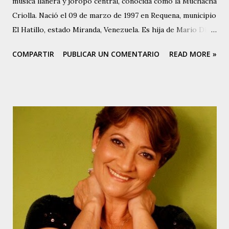
música llanera y joropo central, conocida como la Muchacha
Criolla. Nació el 09 de marzo de 1997 en Requena, municipio
El Hatillo, estado Miranda, Venezuela. Es hija de Mario Díaz
, destacado cantador, cantautor y compositor de joropo
COMPARTIR
PUBLICAR UN COMENTARIO
READ MORE »
central, conocido como El Poeta de Requena. Marianny
comenzó a cantar alrededor de los 13 años de edad, cuando
su padre la escuchó y le hizo una prueba. Marianny es
Técnico Dental. Aunque canta música del centro del país,
Marianny tiene varios éxitos en su carrera como cantante
en el ámbito de la música llanera. Entre ellos se puede
contar, Nuestra Casita, Cuéntame, No Vayas A Despedirte,
Ni Un Ruego Más y Muchacho Criollo, original de la
compositora colombiana Mercedes Díaz. Esta última pieza
es la que le da origen a su nombre artístico: Muchacha
Criolla. Actualmente desarrolla un proyecto con su padre,
fundamentalmente versionando otras piezas de la autoría