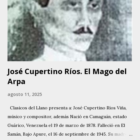
auspiciaba el diario “EL NACIONAL”, en Radio Caracas –
Canal 2. Allí se dio a conocer y luego hizo presentaciones
en el Coney Island y en otros programas de corte infantil.
Tania comenzó a perfeccionar su voz. Empezó a tomar
clases de canto y piano, haciéndose acompañar en sus
siguientes presentaciones por los conjuntos de Inocente
Bello y Manuel Delgado. A...
José Cupertino Ríos. El Mago del
Arpa
agosto 11, 2025
Clasicos del Llano presenta a: José Cupertino Ríos Viña,
músico y compositor, además Nació en Camaguán, estado
Guárico, Venezuela el 19 de marzo de 1878. Falleció en El
Samán, Bajo Apure, el 16 de septiembre de 1945. Su madre