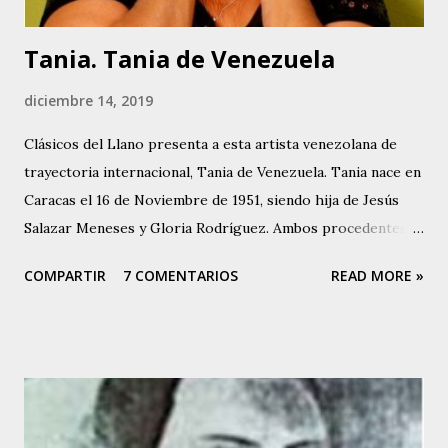
del Poeta, e in...
Tania. Tania de Venezuela
diciembre 14, 2019
Clásicos del Llano presenta a esta artista venezolana de
trayectoria internacional, Tania de Venezuela. Tania nace en
Caracas el 16 de Noviembre de 1951, siendo hija de Jesús
Salazar Meneses y Gloria Rodríguez. Ambos procedentes
de la Isla de Margarita, Estado Nueva Esparta en
COMPARTIR
7 COMENTARIOS
READ MORE »
Venezuela. Su madre, Gloria Rodríguez, a finales de la
década de los 40, fue una destacada intérprete y actuó en
diferentes teatros capitalinos al lado de conocidas figuras
venezolanas de la época, y es así como Tania hereda la
inclinación artística. Tania canta desde los 5 años de edad,
cuando debutó en el programa de Buck Rogers, que