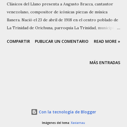
Clásicos del Llano presenta a Augusto Bracca, cantautor
venezolano, compositor de icónicas piezas de música
llanera. Nació el 23 de abril de 1918 en el centro poblado de
La Trinidad de Orichuna, parroquia La Trinidad, municipio
Rómulo Gallegos del estado Apure, al sur de Venezuela.
COMPARTIR
PUBLICAR UN COMENTARIO
READ MORE »
falleció el 25 de diciembre de 2012, en Guasdualito, estado
Apure. Contaba 94 años de edad. Augusto Bracca era hijo de
Antonio Gualdrón y Juana Bracca. Antonio Guadrón era
MÁS ENTRADAS
ganadero, y dejó un recuerdo en su hijo al ser asesinado en
un atraco. De su madre poco recuerda, solo que trabajaba
de cocinera y era evangélica. Ella murió cuando Augusto era
niño. Fue trasladado a Caracas a muy corta edad. Augusto
Bracca no fue el típico compositor llanero que trabajó en
hacienda, ni fue peón. No fue coleador, ni agricultor, ni
Con la tecnología de Blogger
realizó faenas de llano. Sin embargo, las vivencias de
pequeño de ese paisaje monumental, dejaron marcada su
Imágenes del tema:
Xaviarnau