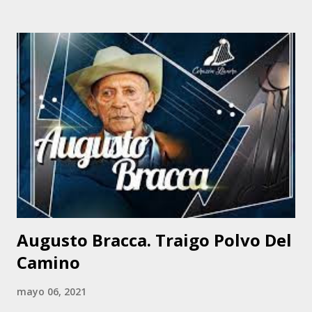
Llanura, de Juan Vicente Torrealba . Ese instrumento, el
arpa , le pareció muy difícil, a su corta edad. Cuenta
Carrasco que estudió violín en La Salle, por breve tiempo.
Su madre, como a los 15 años, le regaló una guitarra
eléctrica, a escondidas del papá. Estudió en el Liceo José
Antonio Pérez Bonalde, ubicado en Catia. Vivió en
Montalbán hasta su penúltimo año de bachillerato. En el
último año, su familia se traslada a Charallave. Desde allí iba
a diario a Catia, al oeste de Caracas, hasta el Liceo, en una
camioneta Hillman de su propiedad. Algunos compañeros
aprovechaban para viajar con el. ...
Augusto Bracca. Traigo Polvo Del
Camino
mayo 06, 2021