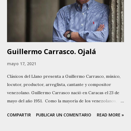
Guillermo Carrasco. Ojalá
mayo 17, 2021
Clásicos del Llano presenta a Guillermo Carrasco, músico,
locutor, productor, arreglista, cantante y compositor
venezolano. Guillermo Carrasco nació en Caracas el 23 de
mayo del año 1951. Como la mayoría de los venezolanos,
Carrasco comenzó aprendiendo a tocar cuatro , un
COMPARTIR
PUBLICAR UN COMENTARIO
READ MORE »
instrumento que le regalaron cuando pequeño. Luego su
padre le regaló un arpa, y aprendió hasta Concierto En La