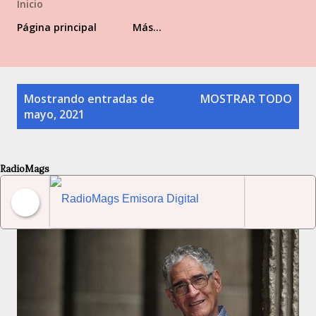
Inicio
Página principal
Más…
Entradas
Mostrando entradas de
MOSTRAR TODO
mayo, 2021
RadioMags
RadioMags Emisora Digital Venezolana