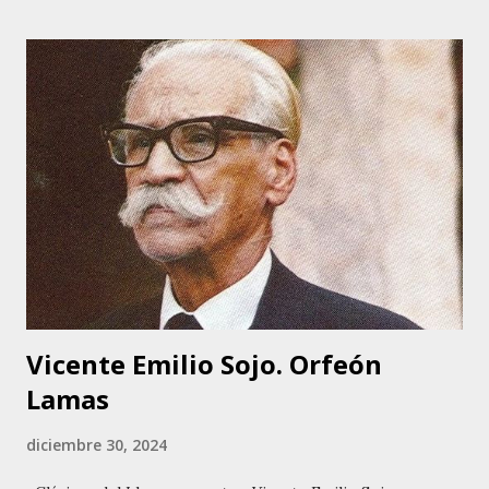
padres son María Martínez y José Osal. Es miembro de una
familia de cinco hermanos, tres varones y dos hembras.
Tiene un hijo, el cual es el maraquero de su grupo de
música llaneradesde hace 5 años. Desde pequeña, Jeanette
mostró un gran interés por la música. Asistió a la Escuela
Básica Simón Bolívar en su ciudad natal, donde participó en
diversos eventos culturales. Su secundaria la cumplió en el
Liceo José Antonio Páez, destacándose en actividades
artísticas. Posteriormente, obtuvo el título de Técnico
Superior Universitario en Informática ...
Vicente Emilio Sojo. Orfeón
Lamas
diciembre 30, 2024