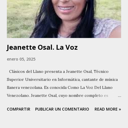
reconocimiento por su talento vocal. Se trasladó a Caracas
para cursar sus estudios universitarios en ingeniería
industrial, en la Universidad Central de Venezuela. En
Caracas, continuó desarrollando su carrera musical,
participando en...
Jeanette Osal. La Voz
enero 05, 2025
Clásicos del Llano presenta a Jeanette Osal, Técnico
Superior Universitario en Informática, cantante de música
llanera venezolana. Es conocida Como La Voz Del Llano
Venezolano. Jeanette Osal, cuyo nombre completo es
Jeanette Osal Martínez, nació el 9 de enero de 1984 en
COMPARTIR
PUBLICAR UN COMENTARIO
READ MORE »
Biscucuy, municipio Sucre del estado Portuguesa,
Venezuela, pero su niñez transcurrió en Paraíso de
Chabasquén, capital del municipio José Vicente Unda. Sus