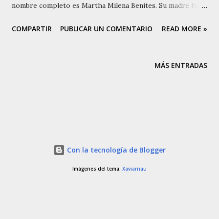
nombre completo es Martha Milena Benites. Su madre fue
la folclorista y maraquera Martha Prieto y su padre fue el
COMPARTIR
PUBLICAR UN COMENTARIO
READ MORE »
folclorista y bandolista colombiano Yesid Benites
Sarmiento, excelente ejecutor de la bandola llanera.
Siempre mostró inclinación musical. A sus treinta años ya
MÁS ENTRADAS
ha conseguido innumerables reconocimientos, premios y
galardones, entre los cuales cabe mencionar. Mejor voz
recia en los festivales Academias Castilla La Nueva. Meta
2005-2006 Academias Gabán de Oro en San Carlos de
Guaroa. Meta 2006 Internacional Juvenil El Topocho.
Trinidad, Casanare 2007 Internacional Juvenil El Gwixe
Con la tecnología de Blogger
Dorado. Orocué. Casanare 2007 Festival estudiantil El
Palmarito del Llano. Villanueva, Casanare 2008 Además,
Imágenes del tema:
Xaviarnau
Mejor voz, Festival estudiantil Guillermo Niño.
Villavicencio, Meta 2004 Segunda Mej...