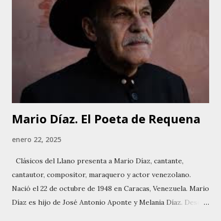
infancia y adolescencia, participó en actividades artísticas
escolares. Está casado con María González y tiene tres
hijos. Reside actualmente en Caracas. Debutó
profesionalmente en 1971 con el grupo Serenata Guayanesa.
Ha grabado varios discos, entre ellos Canciones De Eterna
Navidad, Mi Canción Es Alegría y Canto Caribe. Ha realizado
giras nacionales e internacion...
Mario Díaz. El Poeta de Requena
enero 22, 2025
Clásicos del Llano presenta a Mario Díaz, cantante,
cantautor, compositor, maraquero y actor venezolano.
Nació el 22 de octubre de 1948 en Caracas, Venezuela. Mario
Díaz es hijo de José Antonio Aponte y Melania Díaz. Desde
joven, mostró un talento especial para las maracas y el