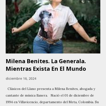
Luis lanzó su primer álbum titulado Caminos Del Llano,
seguido por Romance Llanero en 2004. En 2008, presentó
El Llano Y Yo, consolidándose como uno de los artistas más
prometedores del género. En 2023, lanzó su álbum más
exitoso hasta la fecha, Alma Llanera, que incluye temas
como Pero La Amansaste Mal y Corazón Llanero. Ha
realizado grabaciones con artistas como Luis Latuff y
Reinaldo Acuña. El Turco Latuff h...
Milena Benites. La Generala.
Mientras Exista En El Mundo
diciembre 16, 2024
Clásicos del Llano presenta a Milena Benites, abogada y
cantante de música llanera. Nació el 01 de diciembre de
1994 en Villavicencio, departamento del Meta, Colombia. Su