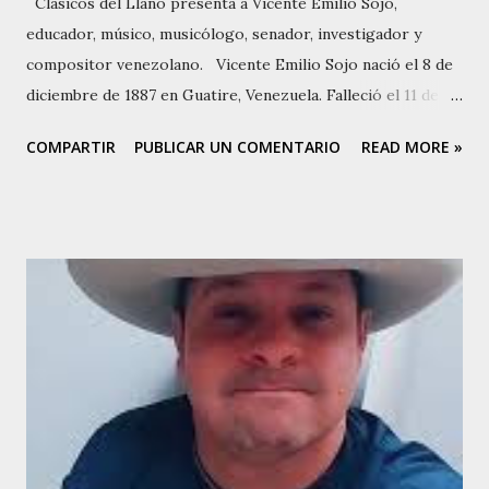
Clásicos del Llano presenta a Vicente Emilio Sojo,
educador, músico, musicólogo, senador, investigador y
compositor venezolano. Vicente Emilio Sojo nació el 8 de
diciembre de 1887 en Guatire, Venezuela. Falleció el 11 de
agosto de 1974 en Caracas. Fue hijo de Luisa Sojo y
COMPARTIR
PUBLICAR UN COMENTARIO
READ MORE »
Francisco Reverón López. Desde temprana edad, Vicente
Emilio Sojo mostró un gran interés por la música. A los
nueve años, en 1896, a raíz de la muerte de su abuela,
regresa con su madre a Guatire, donde comenzó sus
estudios de la mano de Régulo Rico y Henrique León. En
1906, se trasladó a Caracas, donde ingresó a la Escuela de
Música y Declamación en 1910, continuando su
autoaprendizaje en Humanidades. Durante estos años, Sojo
comenzó a componer sus primeras obras, destacándose
por su talento y dedicación. El licenciado Francisco Castro,
su bisabuelo materno, fue maestro de capilla de Chacao,