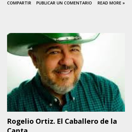
COMPARTIR
PUBLICAR UN COMENTARIO
READ MORE »
joropo tuyero, también conocido como joropo central y
joropo mirandino. Su padre, era cantador de joropo central
y se llevaba a Mario a sus presentaciones. Su madre era
bailarina de joropo. Cuando su relación terminó, Mario
quedó a cargo de su papá. Tiene una hermana de esta
relación, Flor. De otras relaciones paternas tiene diez
hermanos. Mario fue criado por su abuela y su papá en la
zona de Requena, municipio El Hatillo, estado Miranda
Venezuela. El Poeta de Requena llamó a su padre Joso. En
los años sesenta vivió en el bloque 36, piso 11, de la
parroquia 23 de Enero, en Caracas. Mario Díaz tiene cinco
hijos: Survelys, Yelly, Yamileth, Mario y Marianny. Tiene
otros hijos que no crió, pero dice que...
Rogelio Ortiz. El Caballero de la
Canta