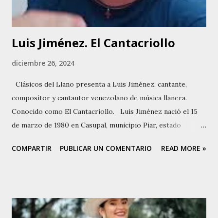
mientras que su abuelo materno, Domingo Castro, realizó
la misma labor en Guatire. En 1906...
Luis Jiménez. El Cantacriollo
diciembre 26, 2024
Clásicos del Llano presenta a Luis Jiménez, cantante,
compositor y cantautor venezolano de música llanera.
Conocido como El Cantacriollo. Luis Jiménez nació el 15
de marzo de 1980 en Casupal, municipio Piar, estado
Monagas. Es hijo de Juan Jiménez y María Pérez. Desde su
COMPARTIR
PUBLICAR UN COMENTARIO
READ MORE »
infancia, Luis mostró un gran interés por la música llanera.
Asistió a la Escuela Básica Casupal, donde participó en
varios eventos culturales y musicales. Su pasión por la
música lo llevó a aprender a tocar el cuatro y a componer
sus primeras canciones durante su adolescencia. En 2001,