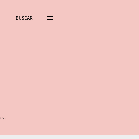
BUSCAR
ás…