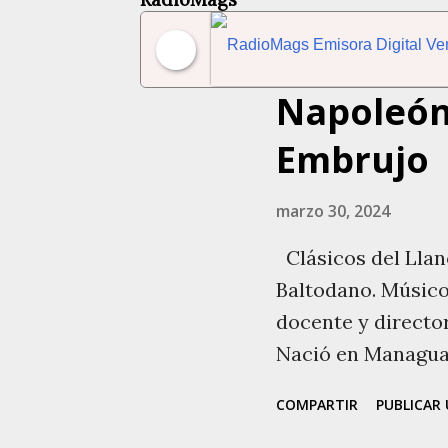
Entradas
Napoleón
RadioMags Emisora Dig
Embrujo
marzo 30, 2024
Clásicos del Llan
Baltodano. Músico
docente y directo
Nació en Managua,
1895 y falleció el 0
COMPARTIR
PUBLICAR
Sombrero, estado 