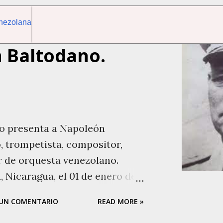
 Baltodano.
ital Venezolana
o presenta a Napoleón
, trompetista, compositor,
r de orquesta venezolano.
 Nicaragua, el 01 de enero de
5 de abril de 1970, en El
 UN COMENTARIO
READ MORE »
Guárico, a los 75 años. Desde